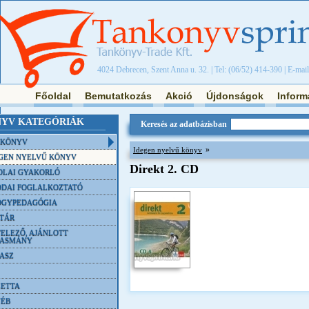
4024 Debrecen, Szent Anna u. 32. | Tel: (06/52) 414-390 | E-mai
Főoldal
Bemutatkozás
Akció
Újdonságok
Inform
YV KATEGÓRIÁK
Keresés az adatbázisban
NKÖNYV
»
Idegen nyelvű könyv
GEN NYELVŰ KÖNYV
Direkt 2. CD
OLAI GYAKORLÓ
DAI FOGLALKOZTATÓ
ÓGYPEDAGÓGIA
TÁR
ELEZŐ, AJÁNLOTT
VASMÁNY
ASZ
ETTA
YÉB