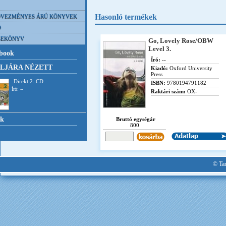
Hasonló termékek
VEZMÉNYES ÁRÚ KÖNYVEK
D
SEKÖNYV
Go, Lovely Rose/OBW
Level 3.
book
Író:
--
LJÁRA NÉZETT
Kiadó:
Oxford University
Press
Direkt 2. CD
ISBN:
9780194791182
Író: --
Raktári szám:
OX-
nk
Bruttó egységár
800
© Tan