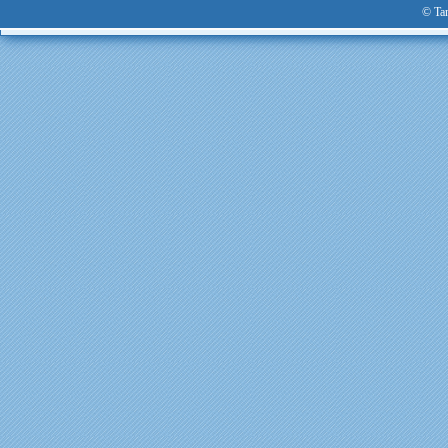
© Tan