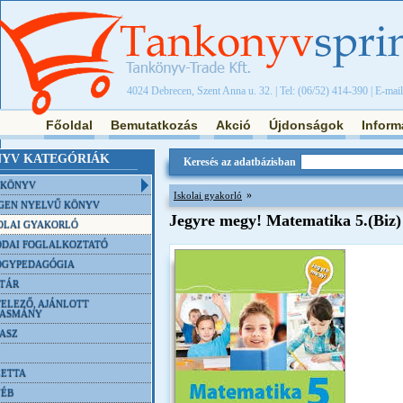
4024 Debrecen, Szent Anna u. 32. | Tel: (06/52) 414-390 | E-mai
Főoldal
Bemutatkozás
Akció
Újdonságok
Inform
YV KATEGÓRIÁK
Keresés az adatbázisban
NKÖNYV
»
Iskolai gyakorló
GEN NYELVŰ KÖNYV
Jegyre megy! Matematika 5.(Biz)
OLAI GYAKORLÓ
DAI FOGLALKOZTATÓ
ÓGYPEDAGÓGIA
TÁR
ELEZŐ, AJÁNLOTT
VASMÁNY
ASZ
ETTA
YÉB