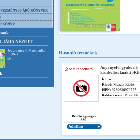
VEZMÉNYES ÁRÚ KÖNYVEK
D
SEKÖNYV
book
LJÁRA NÉZETT
Jegyre megy! Matematika
Hasonló termékek
5.(Biz)
Író: --
Anyanyelvi gyakorló
kisiskolásoknak 2.-R
nk
Író:
--
Kiadó:
Mozaik Kiadó
ISBN:
9789636970727
Raktári szám:
MS-2506
Bruttó egységár
880