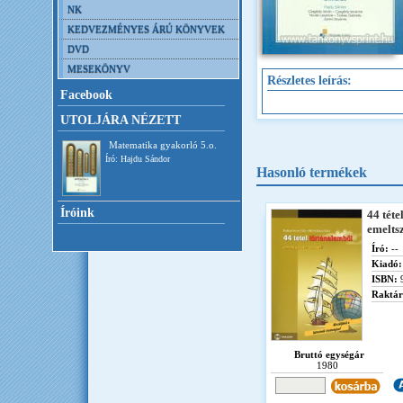
NK
KEDVEZMÉNYES ÁRÚ KÖNYVEK
DVD
MESEKÖNYV
Részletes leírás:
Facebook
UTOLJÁRA NÉZETT
Matematika gyakorló 5.o.
Író: Hajdu Sándor
Hasonló termékek
Íróink
44 téte
emeltsz
Író:
--
Kiadó:
ISBN:
Raktár
Bruttó egységár
1980