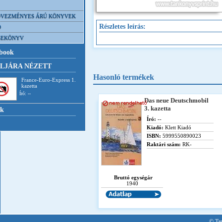
VEZMÉNYES ÁRÚ KÖNYVEK
Részletes leírás:
D
SEKÖNYV
book
LJÁRA NÉZETT
Hasonló termékek
France-Euro-Express 1.
kazetta
Író: --
Das neue Deutschmobil
3. kazetta
nk
Író:
--
Kiadó:
Klett Kiadó
ISBN:
5999550890023
Raktári szám:
RK-
Bruttó egységár
1940
© Tan