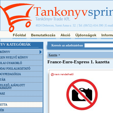
4024 Debrecen, Szent Anna u. 32. | Tel: (06/52) 414-390 | E-mai
Főoldal
Bemutatkozás
Akció
Újdonságok
Inform
YV KATEGÓRIÁK
Keresés az adatbázisban
NKÖNYV
»
Kazetta
GEN NYELVŰ KÖNYV
France-Euro-Express 1. kazetta
OLAI GYAKORLÓ
DAI FOGLALKOZTATÓ
ÓGYPEDAGÓGIA
TÁR
ELEZŐ, AJÁNLOTT
VASMÁNY
ASZ
ETTA
YÉB