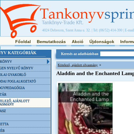
4024 Debrecen, Szent Anna u. 32. | Tel: (06/52) 414-390 | E-mai
Főoldal
Bemutatkozás
Akció
Újdonságok
Inform
YV KATEGÓRIÁK
Keresés az adatbázisban
NKÖNYV
»
Kötelező, ajánlott olvasmány
GEN NYELVŰ KÖNYV
Aladdin and the Enchanted Lam
OLAI GYAKORLÓ
DAI FOGLALKOZTATÓ
ÓGYPEDAGÓGIA
TÁR
ELEZŐ, AJÁNLOTT
VASMÁNY
ASZ
ETTA
YÉB