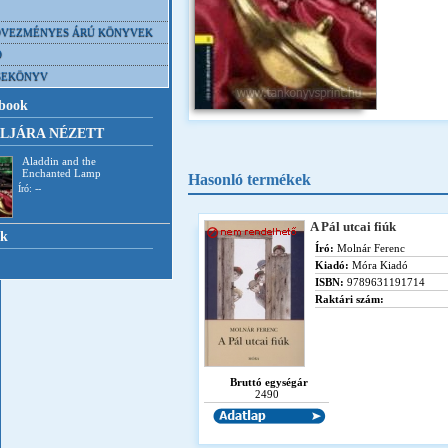
VEZMÉNYES ÁRÚ KÖNYVEK
D
SEKÖNYV
book
LJÁRA NÉZETT
Aladdin and the
Enchanted Lamp
Hasonló termékek
Író: --
A Pál utcai fiúk
nk
Író:
Molnár Ferenc
Kiadó:
Móra Kiadó
ISBN:
9789631191714
Raktári szám:
Bruttó egységár
2490