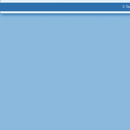
© Tan