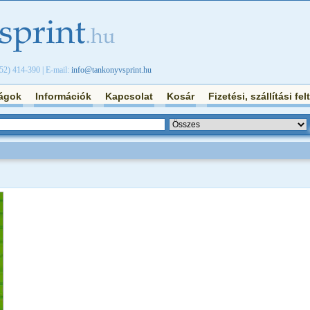
/52) 414-390 | E-mail:
info@tankonyvsprint.hu
ágok
Információk
Kapcsolat
Kosár
Fizetési, szállítási fel