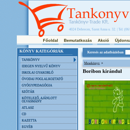
4024 Debrecen, Szent Anna u. 32. | Tel: (06
Főoldal
Bemutatkozás
Akció
Újdons
KÖNYV KATEGÓRIÁK
Keresés az adatbázisban
TANKÖNYV
»
Mesekönyv
IDEGEN NYELVŰ KÖNYV
Boribon kirándul
ISKOLAI GYAKORLÓ
ÓVODAI FOGLALKOZTATÓ
GYÓGYPEDAGÓGIA
SZÓTÁR
KÖTELEZŐ, AJÁNLOTT
OLVASMÁNY
ATLASZ
CD
KAZETTA
EGYÉB