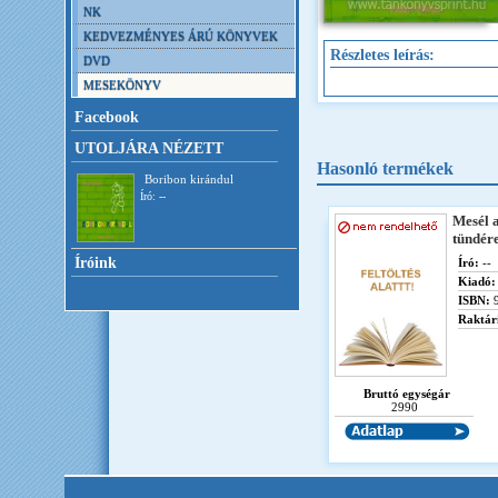
NK
KEDVEZMÉNYES ÁRÚ KÖNYVEK
Részletes leírás:
DVD
MESEKÖNYV
Facebook
UTOLJÁRA NÉZETT
Hasonló termékek
Boribon kirándul
Író: --
Mesél 
tündér
Íróink
Író:
--
Kiadó:
ISBN:
9
Raktár
Bruttó egységár
2990