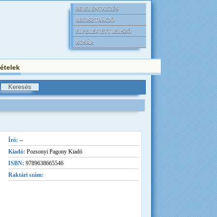
BEJELENTKEZÉS
REGISZTRÁCIÓ
ELFELEJTETT JELSZÓ
KOSÁR
tételek
Író:
--
Kiadó:
Pozsonyi Pagony Kiadó
ISBN:
9789638665546
Raktári szám: