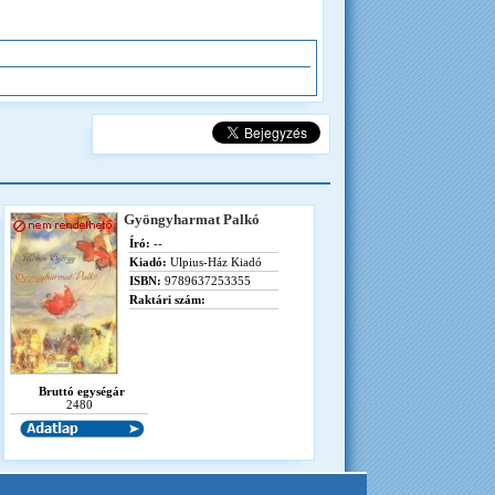
Gyöngyharmat Palkó
Író:
--
Kiadó:
Ulpius-Ház Kiadó
ISBN:
9789637253355
Raktári szám:
Bruttó egységár
2480