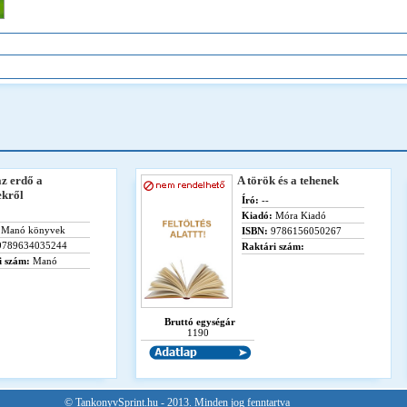
az erdő a
A török és a tehenek
ekről
Író:
--
Kiadó:
Móra Kiadó
Manó könyvek
ISBN:
9786156050267
789634035244
Raktári szám:
i szám:
Manó
Bruttó egységár
1190
© TankonyvSprint.hu - 2013. Minden jog fenntartva