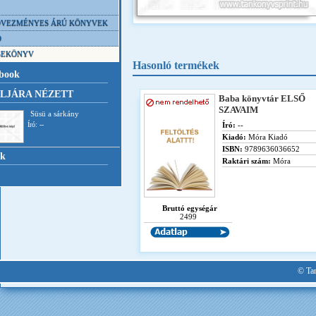
VEZMÉNYES ÁRÚ KÖNYVEK
D
SEKÖNYV
Hasonló termékek
book
LJÁRA NÉZETT
Baba könyvtár ELSŐ
SZAVAIM
Süsü a sárkány
Író: --
Író:
--
Kiadó:
Móra Kiadó
ISBN:
9789636036652
nk
Raktári szám:
Móra
Bruttó egységár
2499
© Tan