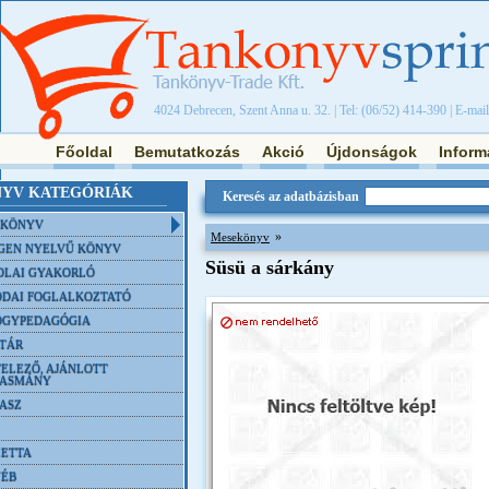
4024 Debrecen, Szent Anna u. 32. | Tel: (06/52) 414-390 | E-mai
Főoldal
Bemutatkozás
Akció
Újdonságok
Inform
YV KATEGÓRIÁK
Keresés az adatbázisban
NKÖNYV
»
Mesekönyv
GEN NYELVŰ KÖNYV
Süsü a sárkány
OLAI GYAKORLÓ
DAI FOGLALKOZTATÓ
ÓGYPEDAGÓGIA
TÁR
ELEZŐ, AJÁNLOTT
VASMÁNY
ASZ
ETTA
YÉB