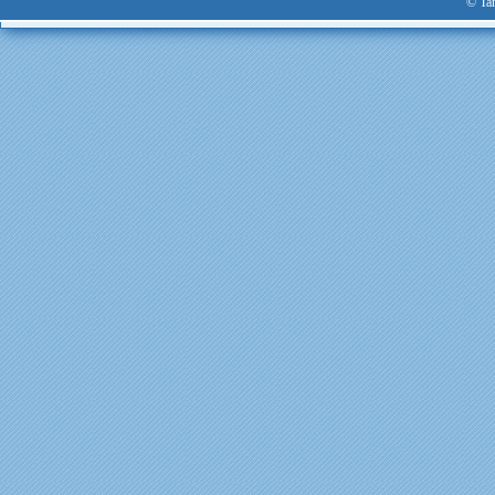
© Tan