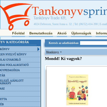
4024 Debrecen, Szent Anna u. 32. | Tel: (06/52) 414-390 | E-mai
Főoldal
Bemutatkozás
Akció
Újdonságok
Inform
YV KATEGÓRIÁK
Keresés az adatbázisban
NKÖNYV
»
Mesekönyv
GEN NYELVŰ KÖNYV
Mondd! Ki vagyok?
OLAI GYAKORLÓ
DAI FOGLALKOZTATÓ
ÓGYPEDAGÓGIA
TÁR
ELEZŐ, AJÁNLOTT
VASMÁNY
ASZ
ETTA
YÉB