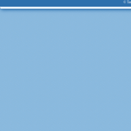
© Tan