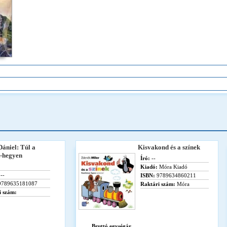
ániel: Túl a
Kisvakond és a színek
-hegyen
Író:
--
Kiadó:
Móra Kiadó
--
ISBN:
9789634860211
789635181087
Raktári szám:
Móra
i szám:
Bruttó egységár