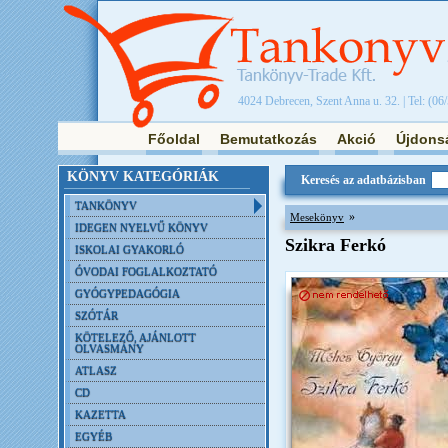
4024 Debrecen, Szent Anna u. 32. | Tel: (06
Főoldal
Bemutatkozás
Akció
Újdons
KÖNYV KATEGÓRIÁK
Keresés az adatbázisban
TANKÖNYV
»
Mesekönyv
IDEGEN NYELVŰ KÖNYV
Szikra Ferkó
ISKOLAI GYAKORLÓ
ÓVODAI FOGLALKOZTATÓ
GYÓGYPEDAGÓGIA
SZÓTÁR
KÖTELEZŐ, AJÁNLOTT
OLVASMÁNY
ATLASZ
CD
KAZETTA
EGYÉB