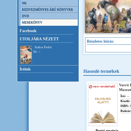
NK
KEDVEZMÉNYES ÁRÚ KÖNYVEK
DVD
MESEKÖNYV
Facebook
UTOLJÁRA NÉZETT
Részletes leírás:
Szikra Ferkó
Író: --
Íróink
Hasonló termékek
Varró D
Maszat
Író:
--
Kiadó:
ISBN:
9
Raktár
Bruttó egységár