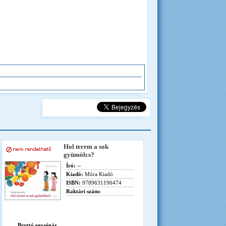
Hol terem a sok
gyümölcs?
Író:
--
Kiadó:
Móra Kiadó
ISBN:
9789631196474
Raktári szám:
Bruttó egységár