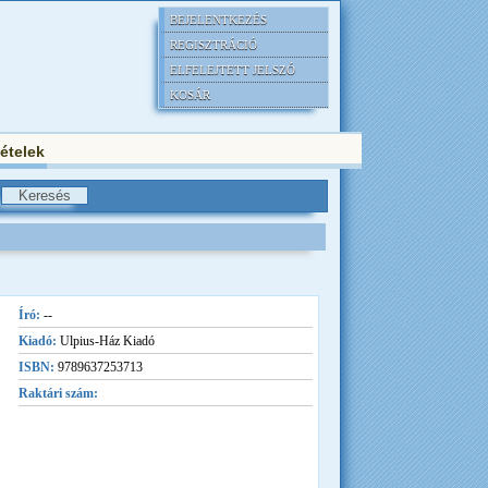
BEJELENTKEZÉS
REGISZTRÁCIÓ
ELFELEJTETT JELSZÓ
KOSÁR
tételek
Író:
--
Kiadó:
Ulpius-Ház Kiadó
ISBN:
9789637253713
Raktári szám: