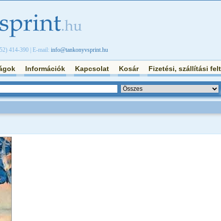
/52) 414-390 | E-mail:
info@tankonyvsprint.hu
ágok
Információk
Kapcsolat
Kosár
Fizetési, szállítási fel