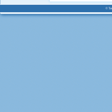
© Tan