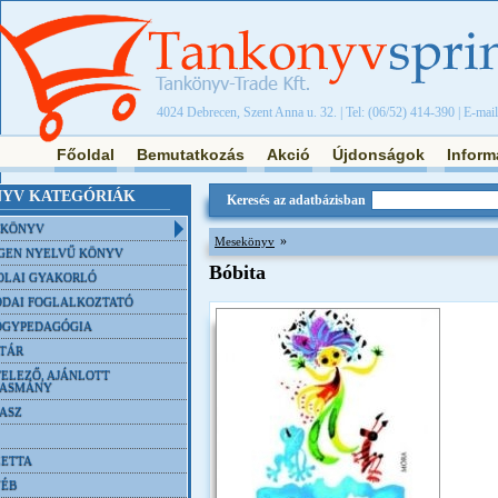
4024 Debrecen, Szent Anna u. 32. | Tel: (06/52) 414-390 | E-mai
Főoldal
Bemutatkozás
Akció
Újdonságok
Inform
YV KATEGÓRIÁK
Keresés az adatbázisban
NKÖNYV
»
Mesekönyv
GEN NYELVŰ KÖNYV
Bóbita
OLAI GYAKORLÓ
DAI FOGLALKOZTATÓ
ÓGYPEDAGÓGIA
TÁR
ELEZŐ, AJÁNLOTT
VASMÁNY
ASZ
ETTA
YÉB