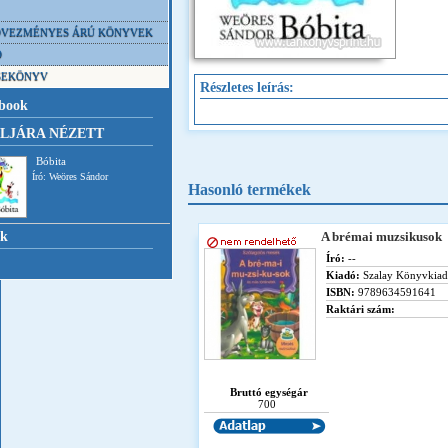
VEZMÉNYES ÁRÚ KÖNYVEK
D
SEKÖNYV
Részletes leírás:
book
LJÁRA NÉZETT
Bóbita
Író: Weöres Sándor
Hasonló termékek
nk
A brémai muzsikusok
Író:
--
Kiadó:
Szalay Könyvkia
ISBN:
9789634591641
Raktári szám:
Bruttó egységár
700