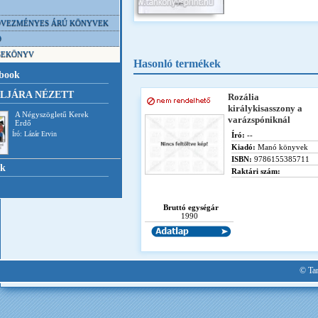
VEZMÉNYES ÁRÚ KÖNYVEK
D
SEKÖNYV
Hasonló termékek
book
LJÁRA NÉZETT
Rozália
királykisasszony a
A Négyszögletű Kerek
varázspóniknál
Erdő
Író: Lázár Ervin
Író:
--
Kiadó:
Manó könyvek
ISBN:
9786155385711
nk
Raktári szám:
Bruttó egységár
1990
© Tan