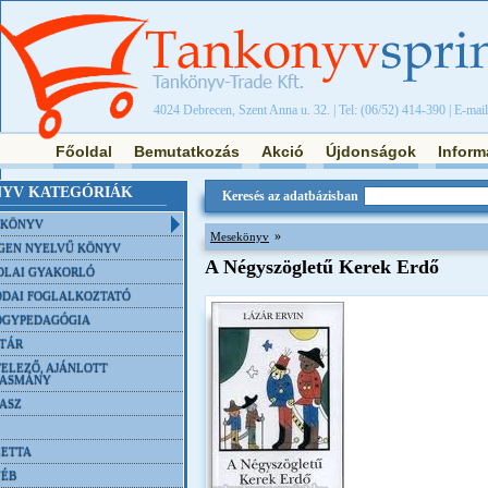
4024 Debrecen, Szent Anna u. 32. | Tel: (06/52) 414-390 | E-mai
Főoldal
Bemutatkozás
Akció
Újdonságok
Inform
YV KATEGÓRIÁK
Keresés az adatbázisban
NKÖNYV
»
Mesekönyv
GEN NYELVŰ KÖNYV
A Négyszögletű Kerek Erdő
OLAI GYAKORLÓ
DAI FOGLALKOZTATÓ
ÓGYPEDAGÓGIA
TÁR
ELEZŐ, AJÁNLOTT
VASMÁNY
ASZ
ETTA
YÉB