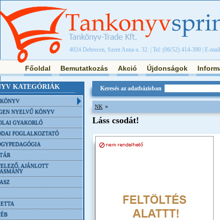
4024 Debrecen, Szent Anna u. 32. | Tel: (06/52) 414-390 | E-mai
Főoldal
Bemutatkozás
Akció
Újdonságok
Inform
YV KATEGÓRIÁK
Keresés az adatbázisban
NKÖNYV
»
NK
GEN NYELVŰ KÖNYV
Láss csodát!
OLAI GYAKORLÓ
DAI FOGLALKOZTATÓ
ÓGYPEDAGÓGIA
TÁR
ELEZŐ, AJÁNLOTT
VASMÁNY
ASZ
ETTA
YÉB