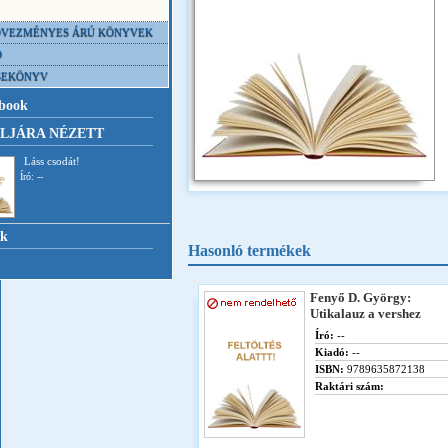
VEZMÉNYES ÁRÚ KÖNYVEK
D
SEKÖNYV
book
LJÁRA NÉZETT
Láss csodát!
Író: --
nk
Hasonló termékek
Fenyő D. György:
Utikalauz a vershez
Író:
--
Kiadó:
--
ISBN:
9789635872138
Raktári szám: