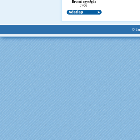
Bruttó egységár
3706
© Tan