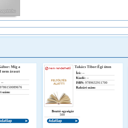
Gábor: Míg a
Takács Tibor:Égi úton
el nem áraszt
Író:
--
Kiadó:
--
:
--
ISBN:
9789632911700
9786150089676
Raktári szám:
i szám:
Bruttó egységár
500