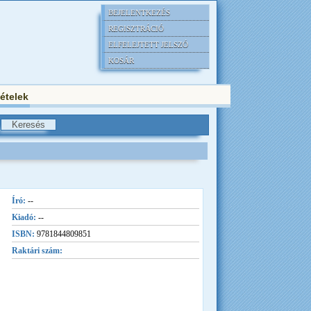
BEJELENTKEZÉS
REGISZTRÁCIÓ
ELFELEJTETT JELSZÓ
KOSÁR
tételek
Író:
--
Kiadó:
--
ISBN:
9781844809851
Raktári szám: