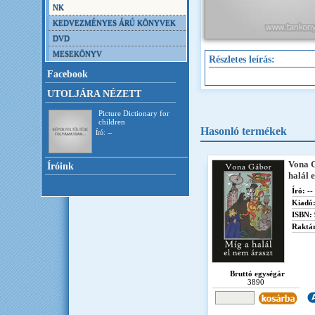
NK
KEDVEZMÉNYES ÁRÚ KÖNYVEK
DVD
MESEKÖNYV
Részletes leírás:
Facebook
UTOLJÁRA NÉZETT
Picture Dictionary for
children
Hasonló termékek
Író: --
Vona 
Íróink
halál 
Író:
--
Kiadó
ISBN:
Raktár
Bruttó egységár
3890