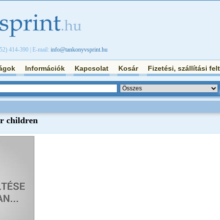
/52) 414-390 | E-mail:
info@tankonyvsprint.hu
ágok
Információk
Kapcsolat
Kosár
Fizetési, szállítási fel
r children