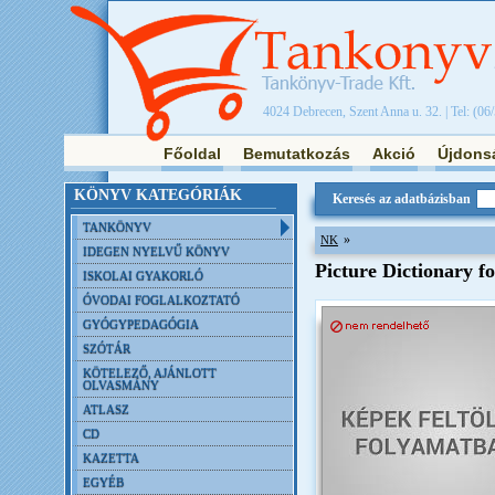
4024 Debrecen, Szent Anna u. 32. | Tel: (06
Főoldal
Bemutatkozás
Akció
Újdons
KÖNYV KATEGÓRIÁK
Keresés az adatbázisban
TANKÖNYV
»
NK
IDEGEN NYELVŰ KÖNYV
Picture Dictionary fo
ISKOLAI GYAKORLÓ
ÓVODAI FOGLALKOZTATÓ
GYÓGYPEDAGÓGIA
SZÓTÁR
KÖTELEZŐ, AJÁNLOTT
OLVASMÁNY
ATLASZ
CD
KAZETTA
EGYÉB