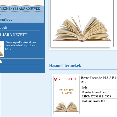
VEZMÉNYES ÁRÚ KÖNYVEK
D
SEKÖNYV
book
LJÁRA NÉZETT
Szó-ta-go-ló-Rö-vid me-
sék színezhető rajzokkal
Író: --
nk
Hasonló termékek
Beste Freunde PLUS B1
AB
Író:
--
Kiadó:
Libro-Trade Kft.
ISBN:
9783199210559
Raktári szám:
HV-