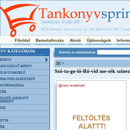
4024 Debrecen, Szent Anna u. 32. | Tel: (06/52) 414-390 | E-mai
Főoldal
Bemutatkozás
Akció
Újdonságok
Inform
YV KATEGÓRIÁK
Keresés az adatbázisban
NKÖNYV
»
NK
GEN NYELVŰ KÖNYV
Szó-ta-go-ló-Rö-vid me-sék színe
OLAI GYAKORLÓ
DAI FOGLALKOZTATÓ
ÓGYPEDAGÓGIA
TÁR
ELEZŐ, AJÁNLOTT
VASMÁNY
ASZ
ETTA
YÉB