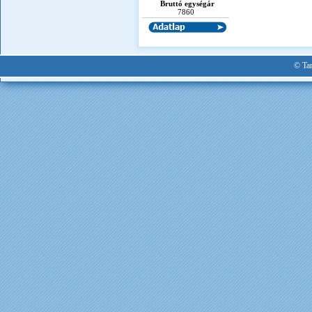
Bruttó egységár
7860
© Tan