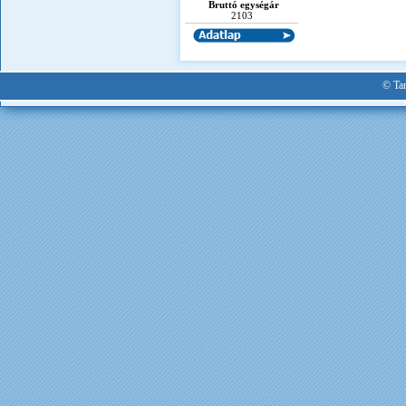
Bruttó egységár
2103
© Tan