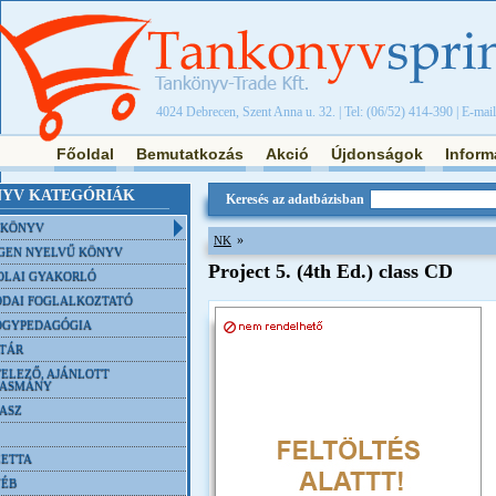
4024 Debrecen, Szent Anna u. 32. | Tel: (06/52) 414-390 | E-mai
Főoldal
Bemutatkozás
Akció
Újdonságok
Inform
YV KATEGÓRIÁK
Keresés az adatbázisban
NKÖNYV
»
NK
GEN NYELVŰ KÖNYV
Project 5. (4th Ed.) class CD
OLAI GYAKORLÓ
DAI FOGLALKOZTATÓ
ÓGYPEDAGÓGIA
TÁR
ELEZŐ, AJÁNLOTT
VASMÁNY
ASZ
ETTA
YÉB