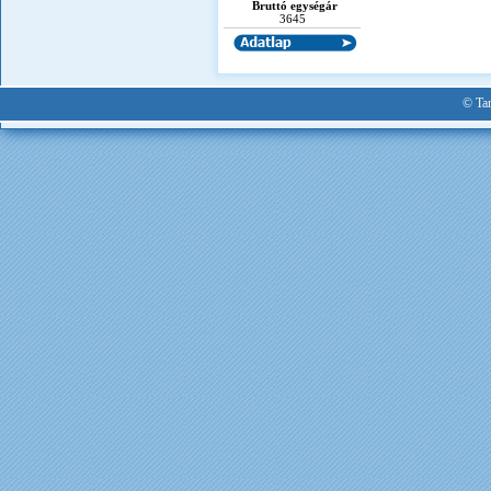
Bruttó egységár
3645
© Tan