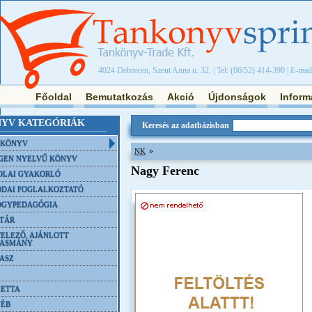
4024 Debrecen, Szent Anna u. 32. | Tel: (06/52) 414-390 | E-mai
Főoldal
Bemutatkozás
Akció
Újdonságok
Inform
YV KATEGÓRIÁK
Keresés az adatbázisban
NKÖNYV
»
NK
GEN NYELVŰ KÖNYV
Nagy Ferenc
OLAI GYAKORLÓ
DAI FOGLALKOZTATÓ
ÓGYPEDAGÓGIA
TÁR
ELEZŐ, AJÁNLOTT
VASMÁNY
ASZ
ETTA
YÉB