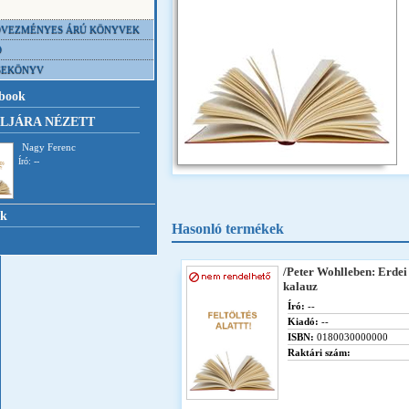
VEZMÉNYES ÁRÚ KÖNYVEK
D
SEKÖNYV
book
LJÁRA NÉZETT
Nagy Ferenc
Író: --
nk
Hasonló termékek
/Peter Wohlleben: Erdei
kalauz
Író:
--
Kiadó:
--
ISBN:
0180030000000
Raktári szám: