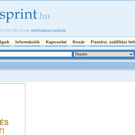
/52) 414-390 | E-mail:
info@tankonyvsprint.hu
ágok
Információk
Kapcsolat
Kosár
Fizetési, szállítási fel