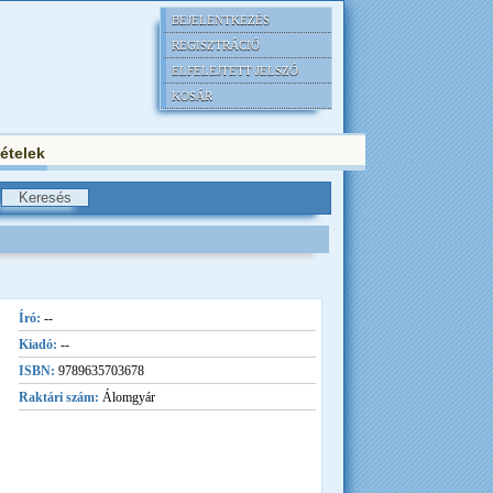
BEJELENTKEZÉS
REGISZTRÁCIÓ
ELFELEJTETT JELSZÓ
KOSÁR
tételek
Író:
--
Kiadó:
--
ISBN:
9789635703678
Raktári szám:
Álomgyár