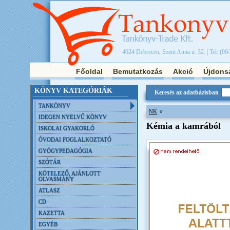
4024 Debrecen, Szent Anna u. 32. | Tel: (06
Főoldal
Bemutatkozás
Akció
Újdons
KÖNYV KATEGÓRIÁK
Keresés az adatbázisban
TANKÖNYV
»
NK
IDEGEN NYELVŰ KÖNYV
Kémia a kamrából
ISKOLAI GYAKORLÓ
ÓVODAI FOGLALKOZTATÓ
GYÓGYPEDAGÓGIA
SZÓTÁR
KÖTELEZŐ, AJÁNLOTT
OLVASMÁNY
ATLASZ
CD
KAZETTA
EGYÉB