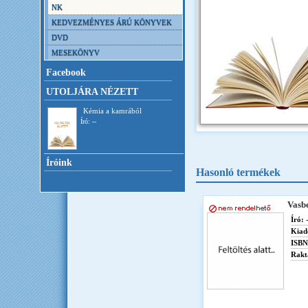
NK
KEDVEZMÉNYES ÁRÚ KÖNYVEK
DVD
MESEKÖNYV
Facebook
UTOLJÁRA NÉZETT
Kémia a kamrából
Író: --
Íróink
Hasonló termékek
Vasbe
Író:
-
Kiad
ISBN
Rakt