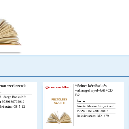
ton szerkezetek
*Színes kérdések és
vál.angol nyelvből+CD
-
B2
ó:
Szega Books Kft.
Író:
--
:
9789639702912
Kiadó:
Maxim Könyvkiadó
ári szám:
GS-5-12
ISBN:
0161730000002
Raktári szám:
MX-479