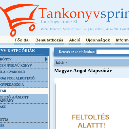
4024 Debrecen, Szent Anna u. 32. | Tel: (06/52) 414-390 | E-mai
Főoldal
Bemutatkozás
Akció
Újdonságok
Inform
YV KATEGÓRIÁK
Keresés az adatbázisban
NKÖNYV
»
Szótár
GEN NYELVŰ KÖNYV
Magyar-Angol Alapszótár
OLAI GYAKORLÓ
DAI FOGLALKOZTATÓ
ÓGYPEDAGÓGIA
TÁR
ELEZŐ, AJÁNLOTT
VASMÁNY
ASZ
ETTA
YÉB