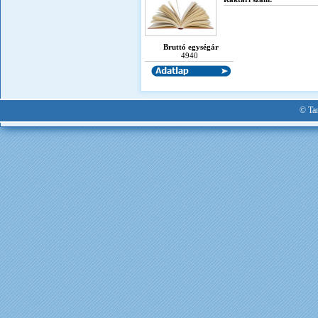
Bruttó egységár
4940
© Tan