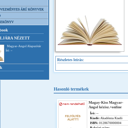
VEZMÉNYES ÁRÚ KÖNYVEK
D
SEKÖNYV
book
LJÁRA NÉZETT
Magyar-Angol Alapszótár
Író: --
Részletes leírás:
nk
Hasonló termékek
Magay-Kiss Magyar-
Angol kézisz.+online
Író:
--
Kiadó:
Akadémia Kiadó
ISBN:
0128670000004
Raktári szám: