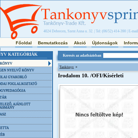
4024 Debrecen, Szent Anna u. 32. | Tel: (06/52) 414-390 | E-mai
Főoldal
Bemutatkozás
Akció
Újdonságok
Inform
YV KATEGÓRIÁK
Keresés az adatbázisban
NKÖNYV
»
Tankönyv
GEN NYELVŰ KÖNYV
Irodalom 10. /OFI/Kísérleti
OLAI GYAKORLÓ
DAI FOGLALKOZTATÓ
ÓGYPEDAGÓGIA
TÁR
ELEZŐ, AJÁNLOTT
VASMÁNY
ASZ
ETTA
YÉB