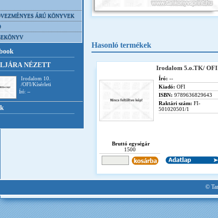
VEZMÉNYES ÁRÚ KÖNYVEK
D
SEKÖNYV
Hasonló termékek
book
LJÁRA NÉZETT
Irodalom 5.o.TK/ OFI
Irodalom 10.
Író:
--
/OFI/Kísérleti
Kiadó:
OFI
Író: --
ISBN:
9789636829643
Raktári szám:
FI-
nk
501020501/1
Bruttó egységár
1500
© Tan