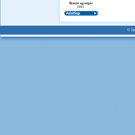
Bruttó egységár
3465
© Tan