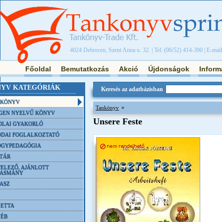
4024 Debrecen, Szent Anna u. 32. | Tel: (06/52) 414-390 | E-mai
Főoldal
Bemutatkozás
Akció
Újdonságok
Inform
YV KATEGÓRIÁK
Keresés az adatbázisban
NKÖNYV
»
Tankönyv
GEN NYELVŰ KÖNYV
Unsere Feste
OLAI GYAKORLÓ
DAI FOGLALKOZTATÓ
ÓGYPEDAGÓGIA
TÁR
ELEZŐ, AJÁNLOTT
VASMÁNY
ASZ
ETTA
YÉB