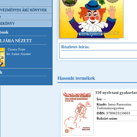
VEZMÉNYES ÁRÚ KÖNYVEK
D
SEKÖNYV
book
LJÁRA NÉZETT
Részletes leírás:
Unsere Feste
Író: Farkas Józsefné
nk
Hasonló termékek
350 nyelvtani gyakorlat
Író:
--
Kiadó:
Janus Pannonius
Tudományegyetem
ISBN:
9789633150603
Raktári szám: