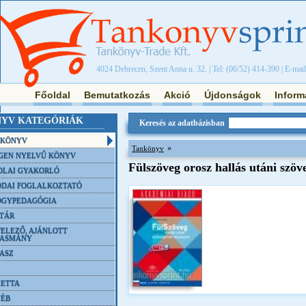
4024 Debrecen, Szent Anna u. 32. | Tel: (06/52) 414-390 | E-mai
Főoldal
Bemutatkozás
Akció
Újdonságok
Inform
YV KATEGÓRIÁK
Keresés az adatbázisban
NKÖNYV
»
Tankönyv
GEN NYELVŰ KÖNYV
Fülszöveg orosz hallás utáni szö
OLAI GYAKORLÓ
DAI FOGLALKOZTATÓ
ÓGYPEDAGÓGIA
TÁR
ELEZŐ, AJÁNLOTT
VASMÁNY
ASZ
ETTA
YÉB