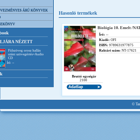
VEZMÉNYES ÁRÚ KÖNYVEK
Hasonló termékek
D
SEKÖNYV
Biológia 10. Emelt /NA
book
Író:
--
Kiadó:
OFI
LJÁRA NÉZETT
ISBN:
9789631977875
Fülszöveg orosz hallás
Raktári szám:
NT-17621
utáni szövegértés+Audio
CD
Író: --
nk
Bruttó egységár
2100
© Tan