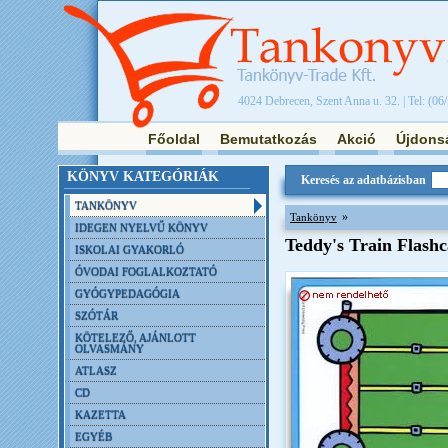
4024 Debrecen, Szent Anna u. 32. | Tel: (06
Főoldal
Bemutatkozás
Akció
Újdons
KÖNYV KATEGÓRIÁK
Keresés az adatbázisban
TANKÖNYV
»
Tankönyv
IDEGEN NYELVŰ KÖNYV
Teddy's Train Flash
ISKOLAI GYAKORLÓ
ÓVODAI FOGLALKOZTATÓ
GYÓGYPEDAGÓGIA
SZÓTÁR
KÖTELEZŐ, AJÁNLOTT
OLVASMÁNY
ATLASZ
CD
KAZETTA
EGYÉB