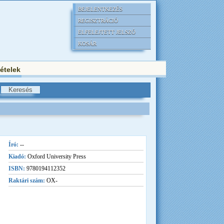
BEJELENTKEZÉS
REGISZTRÁCIÓ
ELFELEJTETT JELSZÓ
KOSÁR
tételek
Író:
--
Kiadó:
Oxford University Press
ISBN:
9780194112352
Raktári szám:
OX-