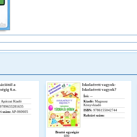
ációtól a
Iskolaérett vagyok-
ségig 6.o.
Iskolaérett vagyok?
Író:
--
:
Apáczai Kiadó
Kiadó:
Magnusz
Könyvkiadó
9789633281635
ISBN:
9786155042744
i szám:
AP-060605
Raktári szám:
Bruttó egységár
690