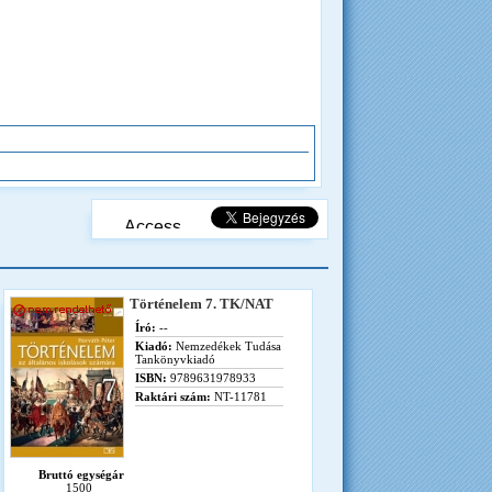
Történelem 7. TK/NAT
Író:
--
Kiadó:
Nemzedékek Tudása
Tankönyvkiadó
ISBN:
9789631978933
Raktári szám:
NT-11781
Bruttó egységár
1500