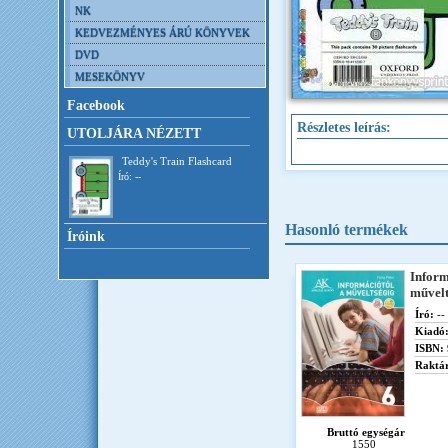
NK
KEDVEZMÉNYES ÁRÚ KÖNYVEK
DVD
MESEKÖNYV
Facebook
Részletes leírás:
UTOLJÁRA NÉZETT
Teddy's Train Flashcard
Író: --
Hasonló termékek
Íróink
Inform
művelt
Író:
--
Kiadó
ISBN:
Raktár
Bruttó egységár
1550