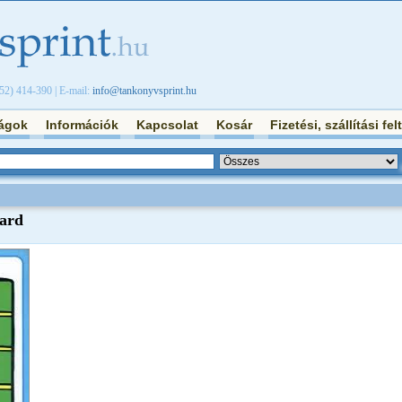
/52) 414-390 | E-mail:
info@tankonyvsprint.hu
ágok
Információk
Kapcsolat
Kosár
Fizetési, szállítási fel
card