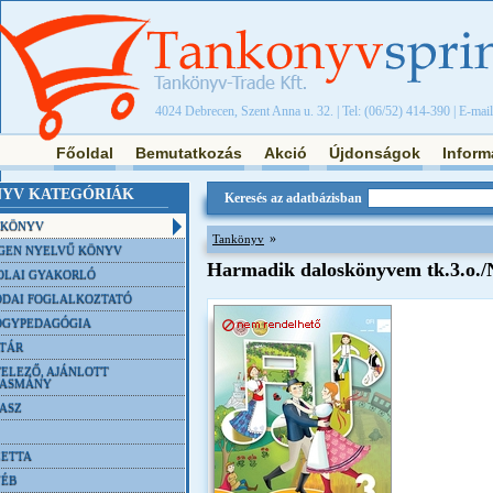
4024 Debrecen, Szent Anna u. 32. | Tel: (06/52) 414-390 | E-mai
Főoldal
Bemutatkozás
Akció
Újdonságok
Inform
YV KATEGÓRIÁK
Keresés az adatbázisban
NKÖNYV
»
Tankönyv
GEN NYELVŰ KÖNYV
Harmadik daloskönyvem tk.3.o.
OLAI GYAKORLÓ
DAI FOGLALKOZTATÓ
ÓGYPEDAGÓGIA
TÁR
ELEZŐ, AJÁNLOTT
VASMÁNY
ASZ
ETTA
YÉB