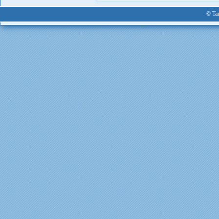
© Tan