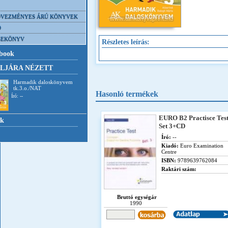
VEZMÉNYES ÁRÚ KÖNYVEK
D
SEKÖNYV
Részletes leírás:
book
LJÁRA NÉZETT
Harmadik daloskönyvem
tk.3.o./NAT
Hasonló termékek
Író: --
EURO B2 Practisce Tes
nk
Set 3+CD
Író:
--
Kiadó:
Euro Examination
Centre
ISBN:
9789639762084
Raktári szám:
Bruttó egységár
1990