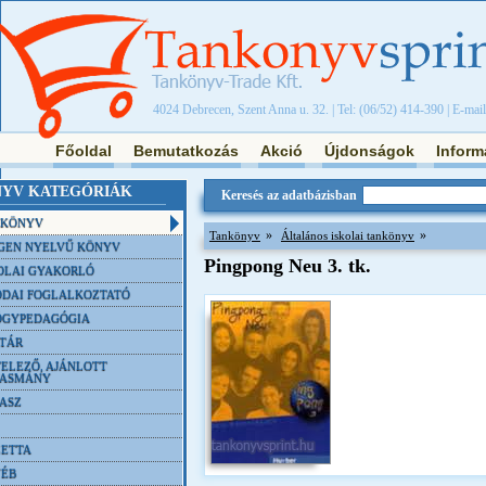
4024 Debrecen, Szent Anna u. 32. | Tel: (06/52) 414-390 | E-mai
Főoldal
Bemutatkozás
Akció
Újdonságok
Inform
YV KATEGÓRIÁK
Keresés az adatbázisban
NKÖNYV
»
»
Tankönyv
Általános iskolai tankönyv
GEN NYELVŰ KÖNYV
Pingpong Neu 3. tk.
OLAI GYAKORLÓ
DAI FOGLALKOZTATÓ
ÓGYPEDAGÓGIA
TÁR
ELEZŐ, AJÁNLOTT
VASMÁNY
ASZ
ETTA
YÉB