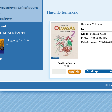
VEZMÉNYES ÁRÚ KÖNYVEK
Hasonló termékek
D
SEKÖNYV
Olvasás MF. 2.o.
book
Író:
--
LJÁRA NÉZETT
Kiadó:
Mozaik Kiadó
ISBN:
9789636974169
Pingpong Neu 3. tk.
Raktári szám:
MS-1624U
Író: --
nk
Bruttó egységár
2510
© Tan