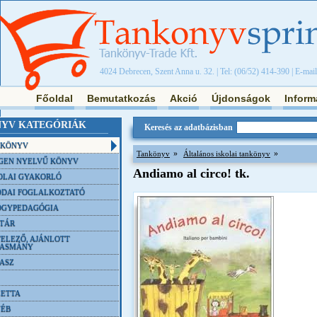
4024 Debrecen, Szent Anna u. 32. | Tel: (06/52) 414-390 | E-mai
Főoldal
Bemutatkozás
Akció
Újdonságok
Inform
YV KATEGÓRIÁK
Keresés az adatbázisban
NKÖNYV
»
»
Tankönyv
Általános iskolai tankönyv
GEN NYELVŰ KÖNYV
Andiamo al circo! tk.
OLAI GYAKORLÓ
DAI FOGLALKOZTATÓ
ÓGYPEDAGÓGIA
TÁR
ELEZŐ, AJÁNLOTT
VASMÁNY
ASZ
ETTA
YÉB