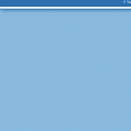
© Tan