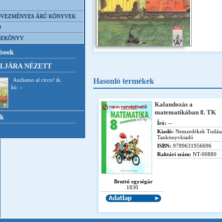
VEZMÉNYES ÁRÚ KÖNYVEK
D
SEKÖNYV
book
LJÁRA NÉZETT
Andiamo al circo! tk.
Hasonló termékek
Író: --
Kalandozás a
matematikában 8. TK
nk
Író:
--
Kiadó:
Nemzedékek Tudás
Tankönyvkiadó
ISBN:
9789631956696
Raktári szám:
NT-00880
Bruttó egységár
1830