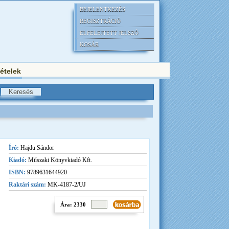
BEJELENTKEZÉS
REGISZTRÁCIÓ
ELFELEJTETT JELSZÓ
KOSÁR
tételek
Író:
Hajdu Sándor
Kiadó:
Műszaki Könyvkiadó Kft.
ISBN:
9789631644920
Raktári szám:
MK-4187-2/UJ
Ára: 2330