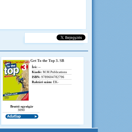
Get To the Top 3. SB
Író:
--
Kiadó:
M.M.Publications
ISBN:
9789604782796
Raktári szám:
EK-
Bruttó egységár
3090