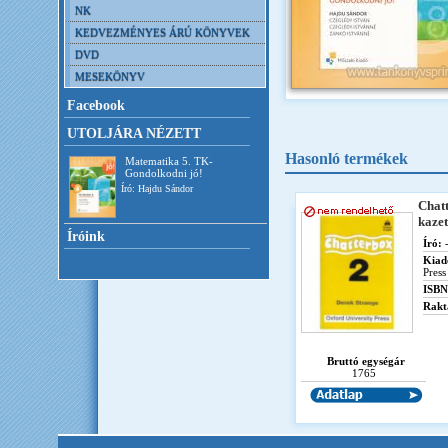
NK
KEDVEZMÉNYES ÁRÚ KÖNYVEK
DVD
MESEKÖNYV
Facebook
UTOLJÁRA NÉZETT
Hasonló termékek
Matematika 5. TK-
Gondolkodni jó!
Író: Hajdu Sándor
Chatt
kazet
Íróink
Író:
-
Kiad
Press
ISBN
Rakt
Bruttó egységár
1765