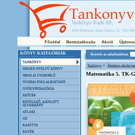
4024 Debrecen, Szent Anna u. 32. | Tel: (06
Főoldal
Bemutatkozás
Akció
Újdons
KÖNYV KATEGÓRIÁK
Keresés az adatbázisban
TANKÖNYV
»
Tankönyv
Általános iskolai t
IDEGEN NYELVŰ KÖNYV
Matematika 5. TK-G
ISKOLAI GYAKORLÓ
ÓVODAI FOGLALKOZTATÓ
GYÓGYPEDAGÓGIA
SZÓTÁR
KÖTELEZŐ, AJÁNLOTT
OLVASMÁNY
ATLASZ
CD
KAZETTA
EGYÉB