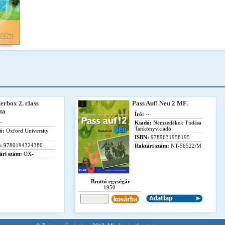
erbox 2. class
Pass Auf! Neu 2 MF.
ta
Író:
--
-
Kiadó:
Nemzedékek Tudása
Tankönyvkiadó
ó:
Oxford University
ISBN:
9789631958195
:
9780194324380
Raktári szám:
NT-56522/M
ári szám:
OX-
Bruttó egységár
1950