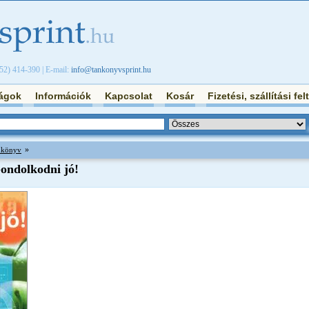
/52) 414-390 | E-mail:
info@tankonyvsprint.hu
ágok
Információk
Kapcsolat
Kosár
Fizetési, szállítási fel
»
ankönyv
ondolkodni jó!