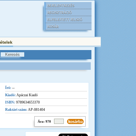
BEJELENTKEZÉS
REGISZTRÁCIÓ
ELFELEJTETT JELSZÓ
KOSÁR
tételek
Író:
--
Kiadó:
Apáczai Kiadó
ISBN:
9789634653370
Raktári szám:
AP-081404
Ára: 970