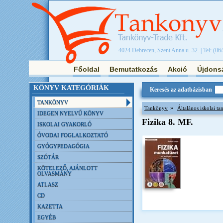
4024 Debrecen, Szent Anna u. 32. | Tel: (06
Főoldal
Bemutatkozás
Akció
Újdons
KÖNYV KATEGÓRIÁK
Keresés az adatbázisban
TANKÖNYV
»
Tankönyv
Általános iskolai t
IDEGEN NYELVŰ KÖNYV
Fizika 8. MF.
ISKOLAI GYAKORLÓ
ÓVODAI FOGLALKOZTATÓ
GYÓGYPEDAGÓGIA
SZÓTÁR
KÖTELEZŐ, AJÁNLOTT
OLVASMÁNY
ATLASZ
CD
KAZETTA
EGYÉB