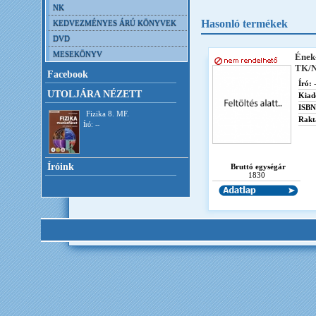
NK
Hasonló termékek
KEDVEZMÉNYES ÁRÚ KÖNYVEK
DVD
MESEKÖNYV
Ének
TK/N
Facebook
Író:
-
UTOLJÁRA NÉZETT
Kiad
ISBN
Fizika 8. MF.
Rakt
Író: --
Íróink
Bruttó egységár
1830