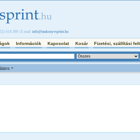
/52) 414-390 | E-mail:
info@tankonyvsprint.hu
ágok
Információk
Kapcsolat
Kosár
Fizetési, szállítási fel
»
ankönyv