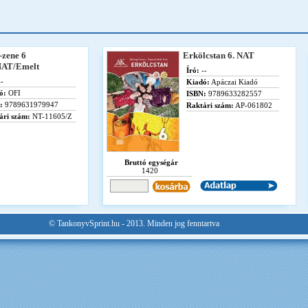
-zene 6
Erkölcstan 6. NAT
AT/Emelt
Író:
--
-
Kiadó:
Apáczai Kiadó
ó:
OFI
ISBN:
9789633282557
:
9789631979947
Raktári szám:
AP-061802
ári szám:
NT-11605/Z
Bruttó egységár
1420
© TankonyvSprint.hu - 2013. Minden jog fenntartva