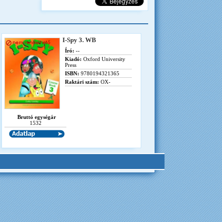
I-Spy 3. WB
Író:
--
Kiadó:
Oxford University
Press
ISBN:
9780194321365
Raktári szám:
OX-
Bruttó egységár
1532