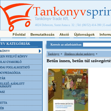
4024 Debrecen, Szent Anna u. 32. | Tel: (06/52) 414-390 | E-mai
Főoldal
Bemutatkozás
Akció
Újdonságok
Inform
YV KATEGÓRIÁK
Keresés az adatbázisban
NKÖNYV
»
»
Tankönyv
Általános iskolai tankönyv
GEN NYELVŰ KÖNYV
Betűn innen, betűn túl szövegérté
OLAI GYAKORLÓ
DAI FOGLALKOZTATÓ
ÓGYPEDAGÓGIA
TÁR
ELEZŐ, AJÁNLOTT
VASMÁNY
ASZ
ETTA
YÉB