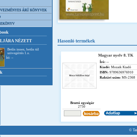
VEZMÉNYES ÁRÚ KÖNYVEK
D
SEKÖNYV
book
Hasonló termékek
LJÁRA NÉZETT
Betűn innen, betűn túl
szövegértés 1.o.
Magyar nyelv 8. TK
Író: --
Író:
--
Kiadó:
Mozaik Kiadó
nk
ISBN:
9789636976910
Raktári szám:
MS-2368
Bruttó egységár
2750
© Tan