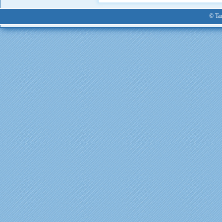
© Tan