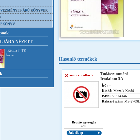
VEZMÉNYES ÁRÚ KÖNYVEK
D
SEKÖNYV
book
LJÁRA NÉZETT
Kémia 7. TK
Író: --
Hasonló termékek
Tudásszintmérő-
nk
Irodalom 5A
Író:
--
Kiadó:
Mozaik Kiadó
ISBN:
59874346
Raktári szám:
MS-2709
Bruttó egységár
285