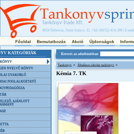
4024 Debrecen, Szent Anna u. 32. | Tel: (06/52) 414-390 | E-mai
Főoldal
Bemutatkozás
Akció
Újdonságok
Inform
YV KATEGÓRIÁK
Keresés az adatbázisban
NKÖNYV
»
»
Tankönyv
Általános iskolai tankönyv
GEN NYELVŰ KÖNYV
Kémia 7. TK
OLAI GYAKORLÓ
DAI FOGLALKOZTATÓ
ÓGYPEDAGÓGIA
TÁR
ELEZŐ, AJÁNLOTT
VASMÁNY
ASZ
ETTA
YÉB