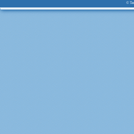
© Tan