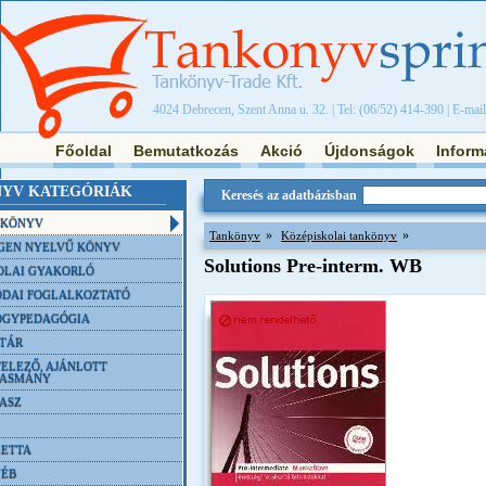
4024 Debrecen, Szent Anna u. 32. | Tel: (06/52) 414-390 | E-mai
Főoldal
Bemutatkozás
Akció
Újdonságok
Inform
YV KATEGÓRIÁK
Keresés az adatbázisban
NKÖNYV
»
»
Tankönyv
Középiskolai tankönyv
GEN NYELVŰ KÖNYV
Solutions Pre-interm. WB
OLAI GYAKORLÓ
DAI FOGLALKOZTATÓ
ÓGYPEDAGÓGIA
TÁR
ELEZŐ, AJÁNLOTT
VASMÁNY
ASZ
ETTA
YÉB