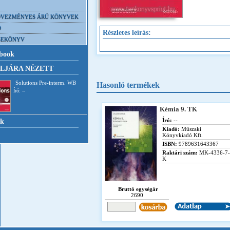
VEZMÉNYES ÁRÚ KÖNYVEK
D
Részletes leírás:
SEKÖNYV
book
LJÁRA NÉZETT
Solutions Pre-interm. WB
Hasonló termékek
Író: --
Kémia 9. TK
Író:
--
nk
Kiadó:
Műszaki
Könyvkiadó Kft.
ISBN:
9789631643367
Raktári szám:
MK-4336-7-
K
Bruttó egységár
2690