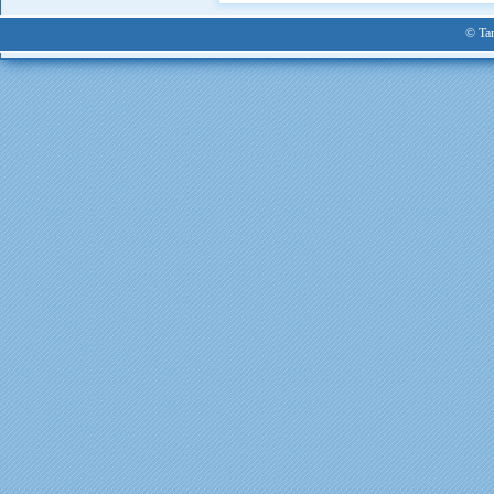
© Tan