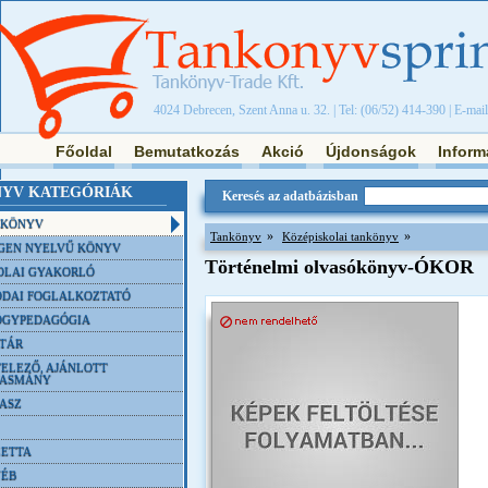
4024 Debrecen, Szent Anna u. 32. | Tel: (06/52) 414-390 | E-mai
Főoldal
Bemutatkozás
Akció
Újdonságok
Inform
YV KATEGÓRIÁK
Keresés az adatbázisban
NKÖNYV
»
»
Tankönyv
Középiskolai tankönyv
GEN NYELVŰ KÖNYV
Történelmi olvasókönyv-ÓKOR
OLAI GYAKORLÓ
DAI FOGLALKOZTATÓ
ÓGYPEDAGÓGIA
TÁR
ELEZŐ, AJÁNLOTT
VASMÁNY
ASZ
ETTA
YÉB