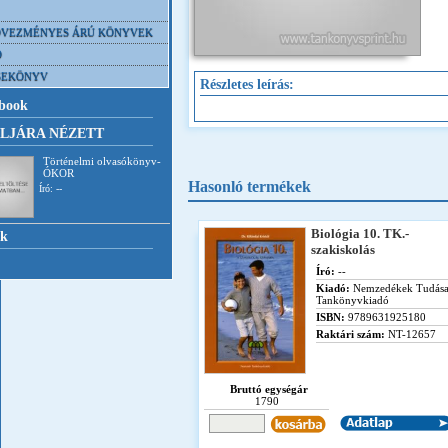
VEZMÉNYES ÁRÚ KÖNYVEK
D
SEKÖNYV
Részletes leírás:
book
LJÁRA NÉZETT
Történelmi olvasókönyv-
ÓKOR
Hasonló termékek
Író: --
Biológia 10. TK.-
nk
szakiskolás
Író:
--
Kiadó:
Nemzedékek Tudás
Tankönyvkiadó
ISBN:
9789631925180
Raktári szám:
NT-12657
Bruttó egységár
1790