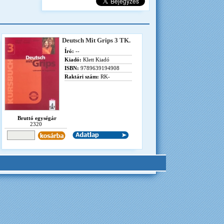
Deutsch Mit Grips 3 TK.
Író:
--
Kiadó:
Klett Kiadó
ISBN:
9789639194908
Raktári szám:
RK-
Bruttó egységár
2320