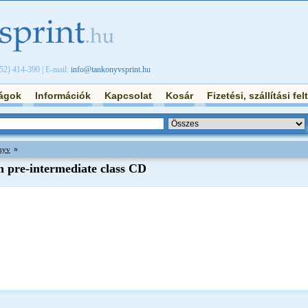
/52) 414-390 | E-mail:
info@tankonyvsprint.hu
ágok
Információk
Kapcsolat
Kosár
Fizetési, szállítási fel
»
nyv
h pre-intermediate class CD