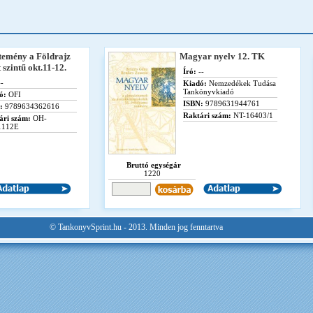
temény a Földrajz
Magyar nyelv 12. TK
 szintű okt.11-12.
Író:
--
-
Kiadó:
Nemzedékek Tudása
Tankönyvkiadó
ó:
OFI
ISBN:
9789631944761
:
9789634362616
Raktári szám:
NT-16403/1
ári szám:
OH-
1112E
Bruttó egységár
1220
© TankonyvSprint.hu - 2013. Minden jog fenntartva