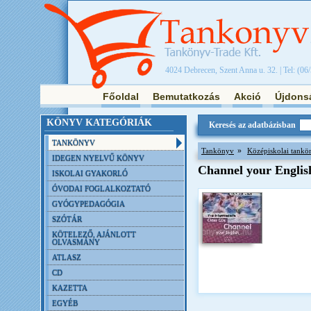
4024 Debrecen, Szent Anna u. 32. | Tel: (06
Főoldal
Bemutatkozás
Akció
Újdons
KÖNYV KATEGÓRIÁK
Keresés az adatbázisban
TANKÖNYV
»
Tankönyv
Középiskolai tankö
IDEGEN NYELVŰ KÖNYV
Channel your Englis
ISKOLAI GYAKORLÓ
ÓVODAI FOGLALKOZTATÓ
GYÓGYPEDAGÓGIA
SZÓTÁR
KÖTELEZŐ, AJÁNLOTT
OLVASMÁNY
ATLASZ
CD
KAZETTA
EGYÉB