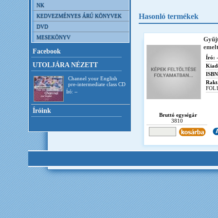
NK
Hasonló termékek
KEDVEZMÉNYES ÁRÚ KÖNYVEK
DVD
MESEKÖNYV
Gyűj
emelt
Facebook
Író:
-
UTOLJÁRA NÉZETT
Kiad
ISBN
Channel your English
Rakt
pre-intermediate class CD
FOL
Író: --
Íróink
Bruttó egységár
3810