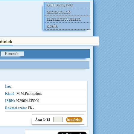
BEJELENTKEZÉS
REGISZTRÁCIÓ
ELFELEJTETT JELSZÓ
KOSÁR
tételek
Író:
--
Kiadó:
M.M.Publications
ISBN:
9789604435999
Raktári szám:
EK-
Ára: 3415