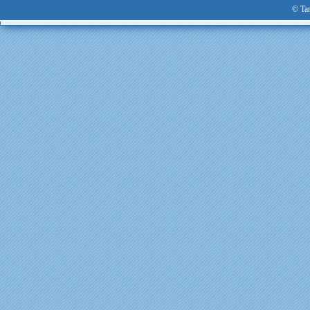
© Tan