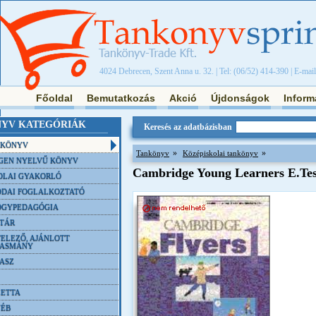
4024 Debrecen, Szent Anna u. 32. | Tel: (06/52) 414-390 | E-mai
Főoldal
Bemutatkozás
Akció
Újdonságok
Inform
YV KATEGÓRIÁK
Keresés az adatbázisban
NKÖNYV
»
»
Tankönyv
Középiskolai tankönyv
GEN NYELVŰ KÖNYV
Cambridge Young Learners E.Tes
OLAI GYAKORLÓ
DAI FOGLALKOZTATÓ
ÓGYPEDAGÓGIA
TÁR
ELEZŐ, AJÁNLOTT
VASMÁNY
ASZ
ETTA
YÉB