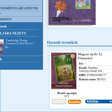
VEZMÉNYES ÁRÚ KÖNYVEK
D
SEKÖNYV
book
LJÁRA NÉZETT
Cambridge Young
Hasonló termékek
Learners E.Test-Flyers 1
Író: --
Magyar nyelv 12.
Témazáró
nk
Író:
--
Kiadó:
Pedellus
Tankönyvkiadó Kft.
ISBN:
9789639396777
Raktári szám:
PD-021
Bruttó egységár
675