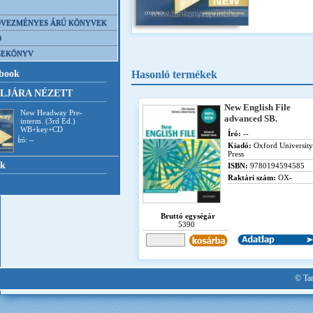
VEZMÉNYES ÁRÚ KÖNYVEK
D
SEKÖNYV
book
Hasonló termékek
LJÁRA NÉZETT
New English File
New Headway Pre-
advanced SB.
interm. (3rd Ed.)
WB+key+CD
Író:
--
Író: --
Kiadó:
Oxford University
Press
nk
ISBN:
9780194594585
Raktári szám:
OX-
Bruttó egységár
5390
© Tan