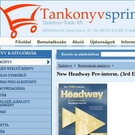
4024 Debrecen, Szent Anna u. 32. | Tel: (06/52) 414-390 | E-mai
Főoldal
Bemutatkozás
Akció
Újdonságok
Inform
YV KATEGÓRIÁK
Keresés az adatbázisban
NKÖNYV
»
»
Tankönyv
Középiskolai tankönyv
GEN NYELVŰ KÖNYV
New Headway Pre-interm. (3rd
OLAI GYAKORLÓ
DAI FOGLALKOZTATÓ
ÓGYPEDAGÓGIA
TÁR
ELEZŐ, AJÁNLOTT
VASMÁNY
ASZ
ETTA
YÉB