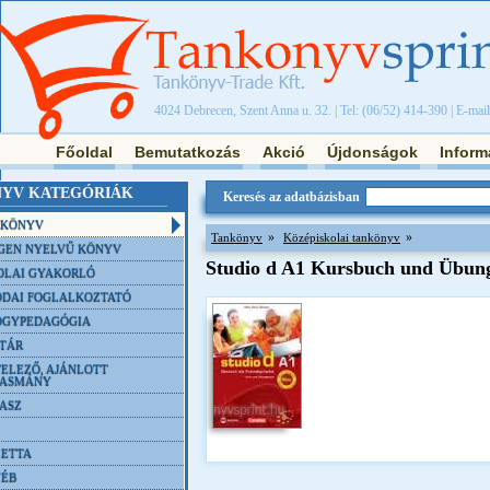
4024 Debrecen, Szent Anna u. 32. | Tel: (06/52) 414-390 | E-mai
Főoldal
Bemutatkozás
Akció
Újdonságok
Inform
YV KATEGÓRIÁK
Keresés az adatbázisban
NKÖNYV
»
»
Tankönyv
Középiskolai tankönyv
GEN NYELVŰ KÖNYV
Studio d A1 Kursbuch und Übun
OLAI GYAKORLÓ
DAI FOGLALKOZTATÓ
ÓGYPEDAGÓGIA
TÁR
ELEZŐ, AJÁNLOTT
VASMÁNY
ASZ
ETTA
YÉB