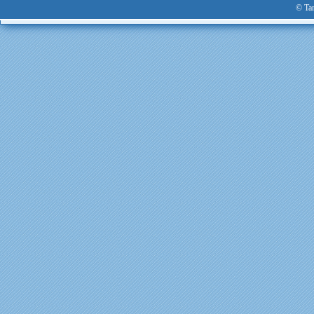
© Tan