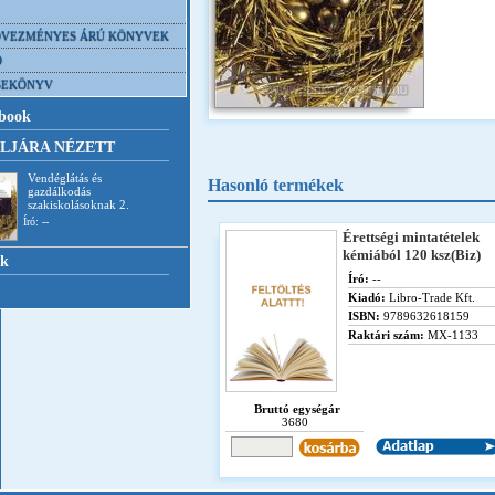
VEZMÉNYES ÁRÚ KÖNYVEK
D
SEKÖNYV
book
LJÁRA NÉZETT
Vendéglátás és
Hasonló termékek
gazdálkodás
szakiskolásoknak 2.
Író: --
Érettségi mintatételek
kémiából 120 ksz(Biz)
nk
Író:
--
Kiadó:
Libro-Trade Kft.
ISBN:
9789632618159
Raktári szám:
MX-1133
Bruttó egységár
3680