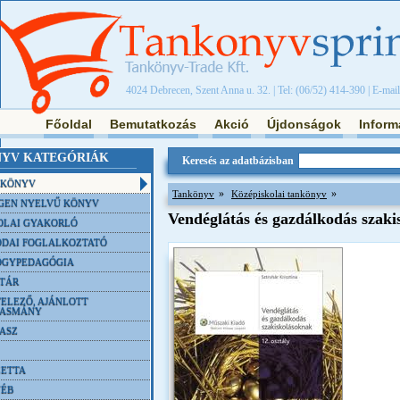
4024 Debrecen, Szent Anna u. 32. | Tel: (06/52) 414-390 | E-mai
Főoldal
Bemutatkozás
Akció
Újdonságok
Inform
YV KATEGÓRIÁK
Keresés az adatbázisban
NKÖNYV
»
»
Tankönyv
Középiskolai tankönyv
GEN NYELVŰ KÖNYV
Vendéglátás és gazdálkodás szaki
OLAI GYAKORLÓ
DAI FOGLALKOZTATÓ
ÓGYPEDAGÓGIA
TÁR
ELEZŐ, AJÁNLOTT
VASMÁNY
ASZ
ETTA
YÉB