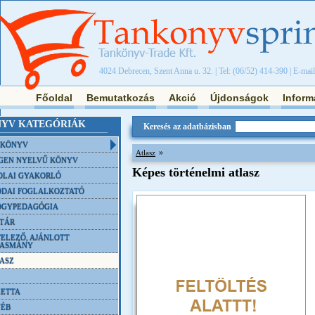
4024 Debrecen, Szent Anna u. 32. | Tel: (06/52) 414-390 | E-mai
Főoldal
Bemutatkozás
Akció
Újdonságok
Inform
YV KATEGÓRIÁK
Keresés az adatbázisban
NKÖNYV
»
Atlasz
GEN NYELVŰ KÖNYV
Képes történelmi atlasz
OLAI GYAKORLÓ
DAI FOGLALKOZTATÓ
ÓGYPEDAGÓGIA
TÁR
ELEZŐ, AJÁNLOTT
VASMÁNY
ASZ
ETTA
YÉB