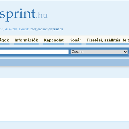
/52) 414-390 | E-mail:
info@tankonyvsprint.hu
ágok
Információk
Kapcsolat
Kosár
Fizetési, szállítási fel