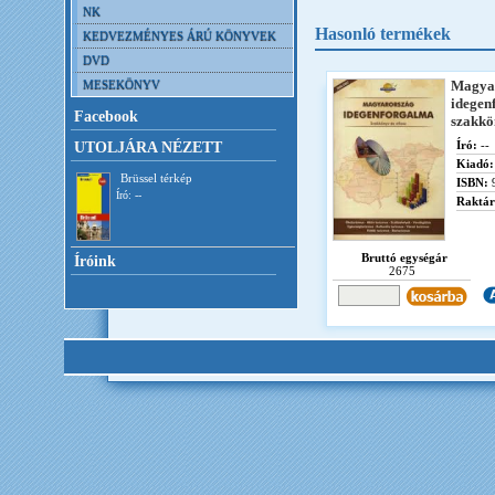
NK
Hasonló termékek
KEDVEZMÉNYES ÁRÚ KÖNYVEK
DVD
MESEKÖNYV
Magya
idegen
Facebook
szakkö
Író:
--
UTOLJÁRA NÉZETT
Kiadó:
Brüssel térkép
ISBN:
Író: --
Raktár
Bruttó egységár
Íróink
2675