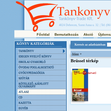
4024 Debrecen, Szent Anna u. 32. | Tel: (06
Főoldal
Bemutatkozás
Akció
Újdons
KÖNYV KATEGÓRIÁK
Keresés az adatbázisban
TANKÖNYV
»
Atlasz
IDEGEN NYELVŰ KÖNYV
Brüssel térkép
ISKOLAI GYAKORLÓ
ÓVODAI FOGLALKOZTATÓ
GYÓGYPEDAGÓGIA
SZÓTÁR
KÖTELEZŐ, AJÁNLOTT
OLVASMÁNY
ATLASZ
CD
KAZETTA
EGYÉB