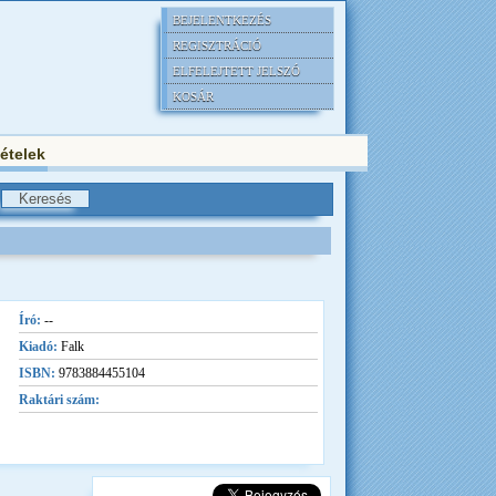
BEJELENTKEZÉS
REGISZTRÁCIÓ
ELFELEJTETT JELSZÓ
KOSÁR
tételek
Író:
--
Kiadó:
Falk
ISBN:
9783884455104
Raktári szám: