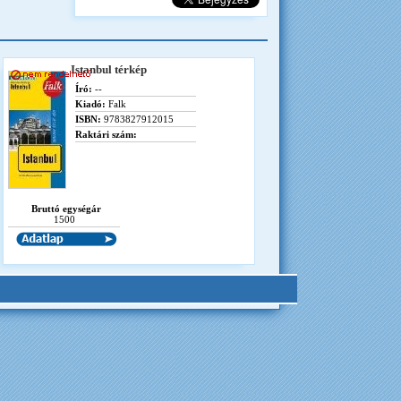
Istanbul térkép
Író:
--
Kiadó:
Falk
ISBN:
9783827912015
Raktári szám:
Bruttó egységár
1500