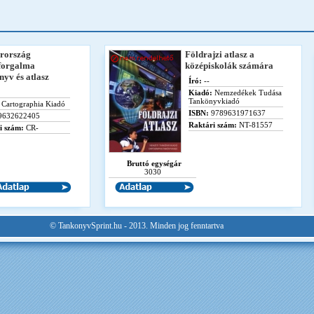
rország
Földrajzi atlasz a
forgalma
középiskolák számára
nyv és atlasz
Író:
--
Kiadó:
Nemzedékek Tudása
Tankönyvkiadó
Cartographia Kiadó
ISBN:
9789631971637
9632622405
Raktári szám:
NT-81557
i szám:
CR-
Bruttó egységár
3030
© TankonyvSprint.hu - 2013. Minden jog fenntartva