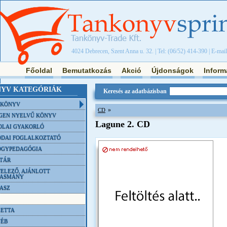
4024 Debrecen, Szent Anna u. 32. | Tel: (06/52) 414-390 | E-mai
Főoldal
Bemutatkozás
Akció
Újdonságok
Inform
YV KATEGÓRIÁK
Keresés az adatbázisban
NKÖNYV
»
CD
GEN NYELVŰ KÖNYV
Lagune 2. CD
OLAI GYAKORLÓ
DAI FOGLALKOZTATÓ
ÓGYPEDAGÓGIA
TÁR
ELEZŐ, AJÁNLOTT
VASMÁNY
ASZ
ETTA
YÉB