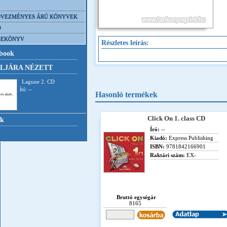
VEZMÉNYES ÁRÚ KÖNYVEK
D
SEKÖNYV
Részletes leírás:
book
LJÁRA NÉZETT
Lagune 2. CD
Író: --
Hasonló termékek
Click On 1. class CD
nk
Író:
--
Kiadó:
Express Publishing
ISBN:
9781842166901
Raktári szám:
EX-
Bruttó egységár
8165