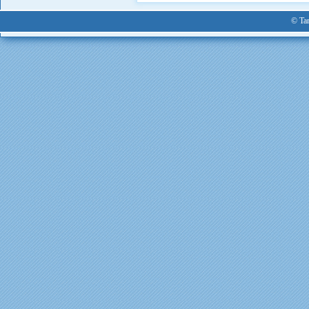
© Tan