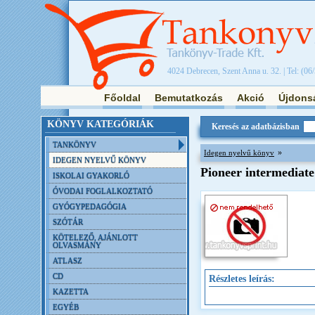
4024 Debrecen, Szent Anna u. 32. | Tel: (06
Főoldal
Bemutatkozás
Akció
Újdons
KÖNYV KATEGÓRIÁK
Keresés az adatbázisban
TANKÖNYV
»
Idegen nyelvű könyv
IDEGEN NYELVŰ KÖNYV
Pioneer intermediat
ISKOLAI GYAKORLÓ
ÓVODAI FOGLALKOZTATÓ
GYÓGYPEDAGÓGIA
SZÓTÁR
KÖTELEZŐ, AJÁNLOTT
OLVASMÁNY
ATLASZ
CD
Részletes leírás:
KAZETTA
EGYÉB