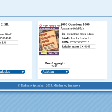
 2. SB.
1000 Questions 1000
Answers-felsőfok
Író:
Némethné Hock Ildikó
man Kiadó
Kiadó:
Lexika Kiadó Kft.
05884846
ISBN:
9789639357815
:
LM-
Raktári szám:
LX-0108
Bruttó egységár
2490
© TankonyvSprint.hu - 2013. Minden jog fenntartva