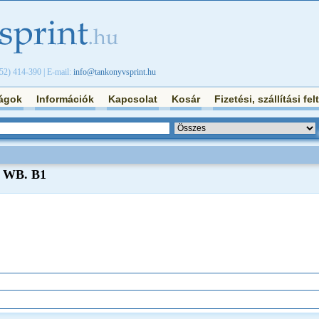
/52) 414-390 | E-mail:
info@tankonyvsprint.hu
ágok
Információk
Kapcsolat
Kosár
Fizetési, szállítási fel
e WB. B1