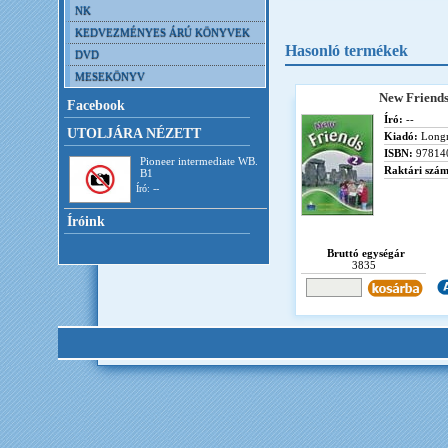
NK
KEDVEZMÉNYES ÁRÚ KÖNYVEK
Hasonló termékek
DVD
MESEKÖNYV
New Friends
Facebook
Író:
--
UTOLJÁRA NÉZETT
Kiadó:
Long
ISBN:
97814
Pioneer intermediate WB.
Raktári szám
B1
Író: --
Íróink
Bruttó egységár
3835