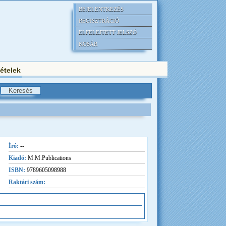
BEJELENTKEZÉS
REGISZTRÁCIÓ
ELFELEJTETT JELSZÓ
KOSÁR
tételek
Író:
--
Kiadó:
M.M.Publications
ISBN:
9789605098988
Raktári szám: