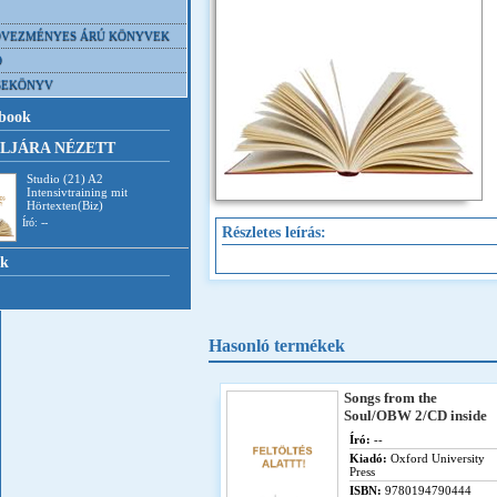
VEZMÉNYES ÁRÚ KÖNYVEK
D
SEKÖNYV
book
LJÁRA NÉZETT
Studio (21) A2
Intensivtraining mit
Hörtexten(Biz)
Író: --
Részletes leírás:
nk
Hasonló termékek
Songs from the
Soul/OBW 2/CD inside
Író:
--
Kiadó:
Oxford University
Press
ISBN:
9780194790444