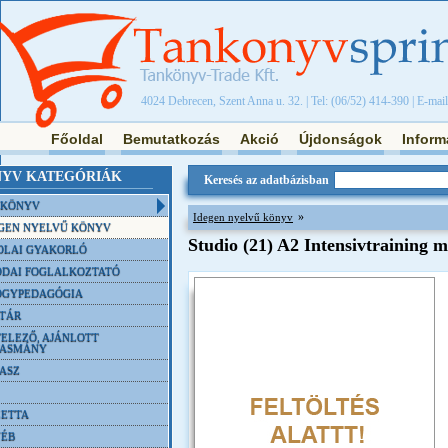
4024 Debrecen, Szent Anna u. 32. | Tel: (06/52) 414-390 | E-mai
Főoldal
Bemutatkozás
Akció
Újdonságok
Inform
YV KATEGÓRIÁK
Keresés az adatbázisban
NKÖNYV
»
Idegen nyelvű könyv
GEN NYELVŰ KÖNYV
Studio (21) A2 Intensivtraining m
OLAI GYAKORLÓ
DAI FOGLALKOZTATÓ
ÓGYPEDAGÓGIA
TÁR
ELEZŐ, AJÁNLOTT
VASMÁNY
ASZ
ETTA
YÉB