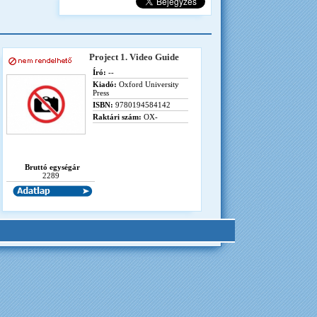
Project 1. Video Guide
Író:
--
Kiadó:
Oxford University
Press
ISBN:
9780194584142
Raktári szám:
OX-
Bruttó egységár
2289