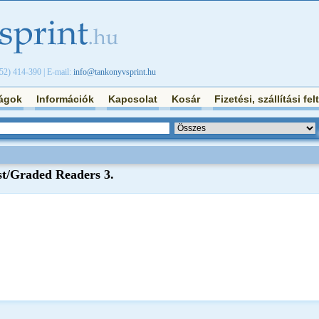
/52) 414-390 | E-mail:
info@tankonyvsprint.hu
ágok
Információk
Kapcsolat
Kosár
Fizetési, szállítási fel
st/Graded Readers 3.