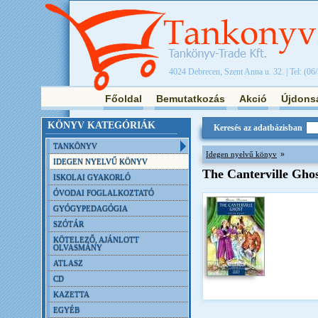
4024 Debrecen, Szent Anna u. 32. | Tel: (06
Főoldal
Bemutatkozás
Akció
Újdons
KÖNYV KATEGÓRIÁK
Keresés az adatbázisban
TANKÖNYV
»
Idegen nyelvű könyv
IDEGEN NYELVŰ KÖNYV
The Canterville Gho
ISKOLAI GYAKORLÓ
ÓVODAI FOGLALKOZTATÓ
GYÓGYPEDAGÓGIA
SZÓTÁR
KÖTELEZŐ, AJÁNLOTT
OLVASMÁNY
ATLASZ
CD
KAZETTA
EGYÉB