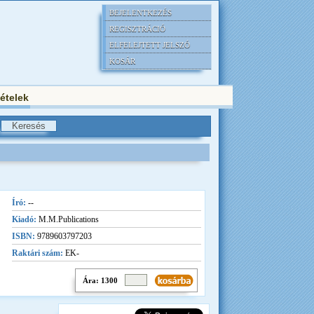
BEJELENTKEZÉS
REGISZTRÁCIÓ
ELFELEJTETT JELSZÓ
KOSÁR
tételek
Író:
--
Kiadó:
M.M.Publications
ISBN:
9789603797203
Raktári szám:
EK-
Ára: 1300