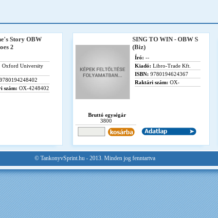
ne's Story OBW
SING TO WIN - OBW S
oes 2
(Biz)
Író:
--
:
Oxford University
Kiadó:
Libro-Trade Kft.
ISBN:
9780194624367
9780194248402
Raktári szám:
OX-
i szám:
OX-4248402
Bruttó egységár
3800
© TankonyvSprint.hu - 2013. Minden jog fenntartva