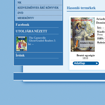
NK
Hasonló termékek
KEDVEZMÉNYES ÁRÚ KÖNYVEK
DVD
MESEKÖNYV
Ariad
Domin
Facebook
Író:
--
UTOLJÁRA NÉZETT
Kiadó
Press
The Canterville
ISBN:
Ghost/Graded Readers 3.
Raktár
Író: --
Íróink
Bruttó egységár
1810