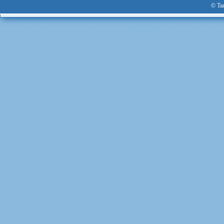
© Tan