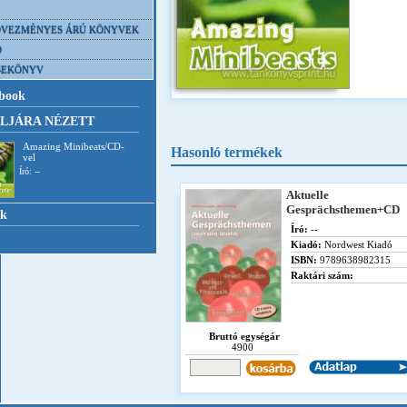
VEZMÉNYES ÁRÚ KÖNYVEK
D
SEKÖNYV
book
LJÁRA NÉZETT
Amazing Minibeats/CD-
Hasonló termékek
vel
Író: --
Aktuelle
Gesprächsthemen+CD
nk
Író:
--
Kiadó:
Nordwest Kiadó
ISBN:
9789638982315
Raktári szám:
Bruttó egységár
4900