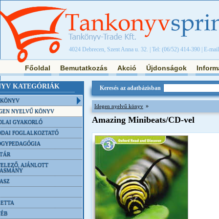
4024 Debrecen, Szent Anna u. 32. | Tel: (06/52) 414-390 | E-mai
Főoldal
Bemutatkozás
Akció
Újdonságok
Inform
YV KATEGÓRIÁK
Keresés az adatbázisban
NKÖNYV
»
Idegen nyelvű könyv
GEN NYELVŰ KÖNYV
Amazing Minibeats/CD-vel
OLAI GYAKORLÓ
DAI FOGLALKOZTATÓ
ÓGYPEDAGÓGIA
TÁR
ELEZŐ, AJÁNLOTT
VASMÁNY
ASZ
ETTA
YÉB