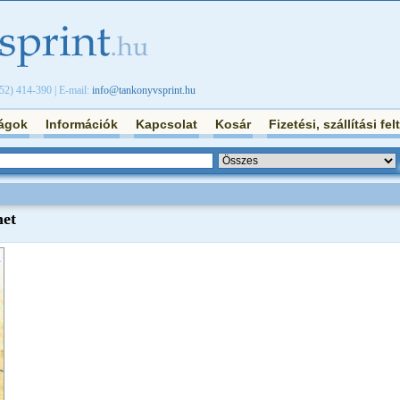
/52) 414-390 | E-mail:
info@tankonyvsprint.hu
ágok
Információk
Kapcsolat
Kosár
Fizetési, szállítási fel
met