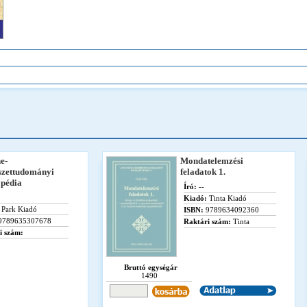
e-
Mondatelemzési
zettudományi
feladatok 1.
opédia
Író:
--
Kiadó:
Tinta Kiadó
Park Kiadó
ISBN:
9789634092360
9789635307678
Raktári szám:
Tinta
i szám:
Bruttó egységár
1490