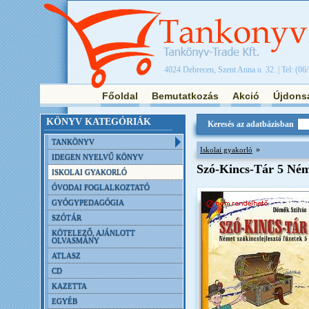
4024 Debrecen, Szent Anna u. 32. | Tel: (06
Főoldal
Bemutatkozás
Akció
Újdons
KÖNYV KATEGÓRIÁK
Keresés az adatbázisban
TANKÖNYV
»
Iskolai gyakorló
IDEGEN NYELVŰ KÖNYV
Szó-Kincs-Tár 5 Né
ISKOLAI GYAKORLÓ
ÓVODAI FOGLALKOZTATÓ
GYÓGYPEDAGÓGIA
SZÓTÁR
KÖTELEZŐ, AJÁNLOTT
OLVASMÁNY
ATLASZ
CD
KAZETTA
EGYÉB