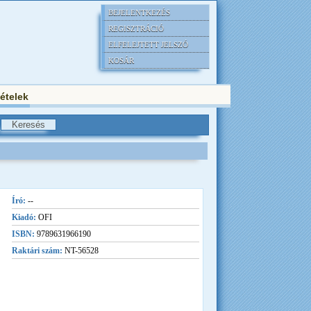
BEJELENTKEZÉS
REGISZTRÁCIÓ
ELFELEJTETT JELSZÓ
KOSÁR
tételek
Író:
--
Kiadó:
OFI
ISBN:
9789631966190
Raktári szám:
NT-56528