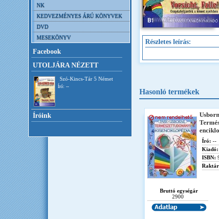
NK
KEDVEZMÉNYES ÁRÚ KÖNYVEK
DVD
MESEKÖNYV
Részletes leírás:
Facebook
UTOLJÁRA NÉZETT
Szó-Kincs-Tár 5 Német
Író: --
Hasonló termékek
Usborn
Íróink
Termés
encikl
Író:
--
Kiadó:
ISBN:
Raktár
Bruttó egységár
2900