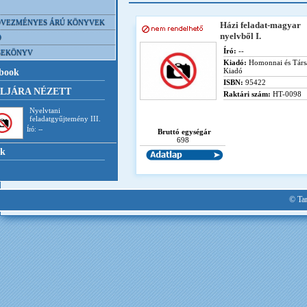
VEZMÉNYES ÁRÚ KÖNYVEK
Házi feladat-magyar
nyelvből I.
D
Író:
--
SEKÖNYV
Kiadó:
Homonnai és Társ
Kiadó
book
ISBN:
95422
LJÁRA NÉZETT
Raktári szám:
HT-0098
Nyelvtani
feladatgyűjtemény III.
Író: --
Bruttó egységár
698
nk
© Tan