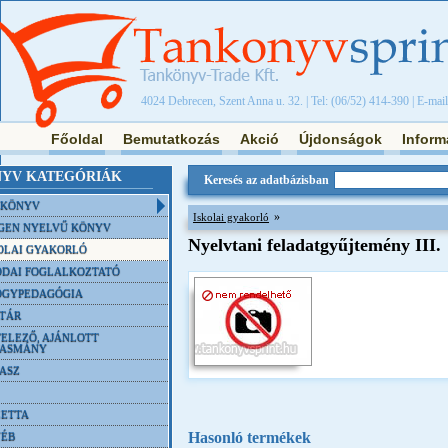
4024 Debrecen, Szent Anna u. 32. | Tel: (06/52) 414-390 | E-mai
Főoldal
Bemutatkozás
Akció
Újdonságok
Inform
YV KATEGÓRIÁK
Keresés az adatbázisban
NKÖNYV
»
Iskolai gyakorló
GEN NYELVŰ KÖNYV
Nyelvtani feladatgyűjtemény III.
OLAI GYAKORLÓ
DAI FOGLALKOZTATÓ
ÓGYPEDAGÓGIA
TÁR
ELEZŐ, AJÁNLOTT
VASMÁNY
ASZ
ETTA
Hasonló termékek
YÉB