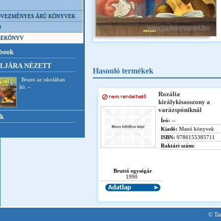
VEZMÉNYES ÁRÚ KÖNYVEK
D
SEKÖNYV
book
LJÁRA NÉZETT
Hasonló termékek
Brumi az iskolában
Író: --
Rozália
királykisasszony a
varázspóniknál
nk
Író:
--
Kiadó:
Manó könyvek
ISBN:
9786155385711
Raktári szám:
Bruttó egységár
1990
© Tan