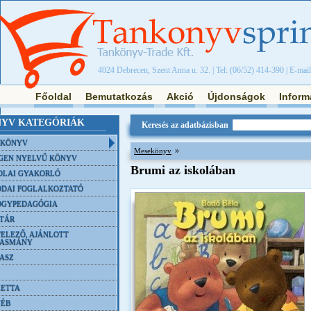
4024 Debrecen, Szent Anna u. 32. | Tel: (06/52) 414-390 | E-mai
Főoldal
Bemutatkozás
Akció
Újdonságok
Inform
YV KATEGÓRIÁK
Keresés az adatbázisban
NKÖNYV
»
Mesekönyv
GEN NYELVŰ KÖNYV
Brumi az iskolában
OLAI GYAKORLÓ
DAI FOGLALKOZTATÓ
ÓGYPEDAGÓGIA
TÁR
ELEZŐ, AJÁNLOTT
VASMÁNY
ASZ
ETTA
YÉB