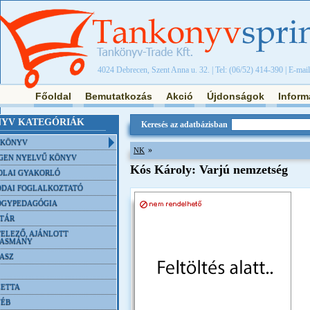
4024 Debrecen, Szent Anna u. 32. | Tel: (06/52) 414-390 | E-mai
Főoldal
Bemutatkozás
Akció
Újdonságok
Inform
YV KATEGÓRIÁK
Keresés az adatbázisban
NKÖNYV
»
NK
GEN NYELVŰ KÖNYV
Kós Károly: Varjú nemzetség
OLAI GYAKORLÓ
DAI FOGLALKOZTATÓ
ÓGYPEDAGÓGIA
TÁR
ELEZŐ, AJÁNLOTT
VASMÁNY
ASZ
ETTA
YÉB