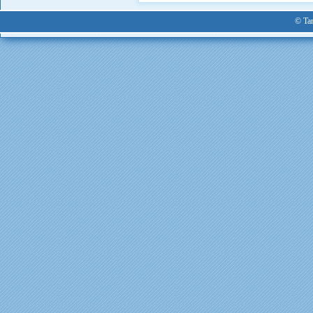
© Tan