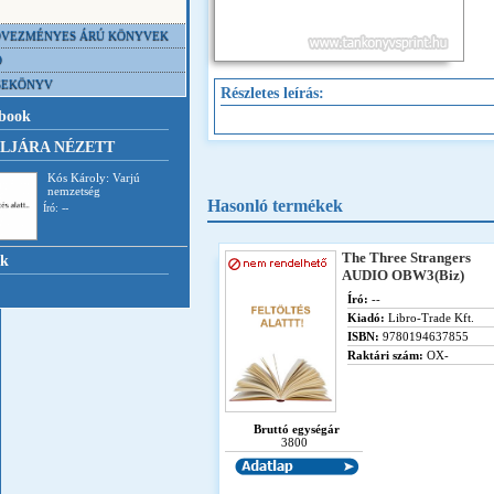
VEZMÉNYES ÁRÚ KÖNYVEK
D
SEKÖNYV
Részletes leírás:
book
LJÁRA NÉZETT
Kós Károly: Varjú
nemzetség
Hasonló termékek
Író: --
The Three Strangers
nk
AUDIO OBW3(Biz)
Író:
--
Kiadó:
Libro-Trade Kft.
ISBN:
9780194637855
Raktári szám:
OX-
Bruttó egységár
3800