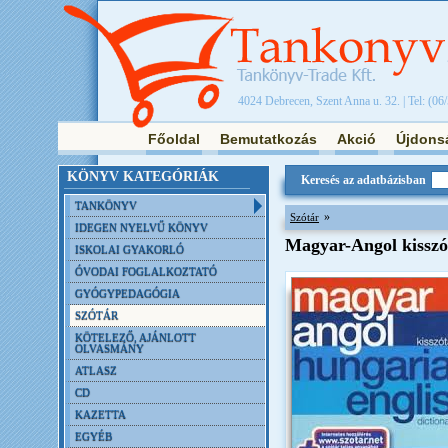
4024 Debrecen, Szent Anna u. 32. | Tel: (06
Főoldal
Bemutatkozás
Akció
Újdons
KÖNYV KATEGÓRIÁK
Keresés az adatbázisban
TANKÖNYV
»
Szótár
IDEGEN NYELVŰ KÖNYV
Magyar-Angol kisszó
ISKOLAI GYAKORLÓ
ÓVODAI FOGLALKOZTATÓ
GYÓGYPEDAGÓGIA
SZÓTÁR
KÖTELEZŐ, AJÁNLOTT
OLVASMÁNY
ATLASZ
CD
KAZETTA
EGYÉB