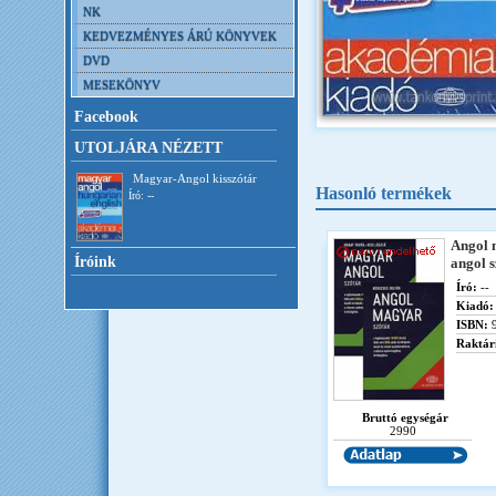
NK
KEDVEZMÉNYES ÁRÚ KÖNYVEK
DVD
MESEKÖNYV
Facebook
UTOLJÁRA NÉZETT
Magyar-Angol kisszótár
Hasonló termékek
Író: --
Angol
Íróink
angol s
Író:
--
Kiadó:
ISBN:
9
Raktár
Bruttó egységár
2990