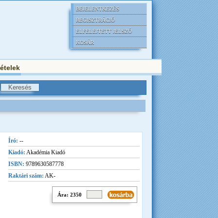
BEJELENTKEZÉS
REGISZTRÁCIÓ
ELFELEJTETT JELSZÓ
KOSÁR
tételek
Író:
--
Kiadó:
Akadémia Kiadó
ISBN:
9789630587778
Raktári szám:
AK-
Ára: 2350