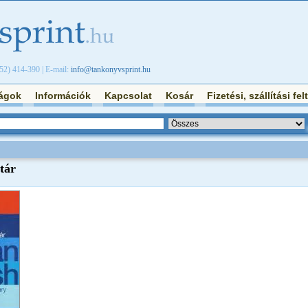
/52) 414-390 | E-mail:
info@tankonyvsprint.hu
ágok
Információk
Kapcsolat
Kosár
Fizetési, szállítási fel
tár