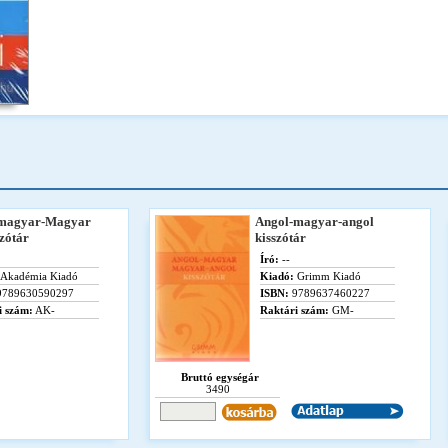
 magyar-Magyar
Angol-magyar-angol
zótár
kisszótár
Író:
--
Akadémia Kiadó
Kiadó:
Grimm Kiadó
789630590297
ISBN:
9789637460227
i szám:
AK-
Raktári szám:
GM-
Bruttó egységár
3490