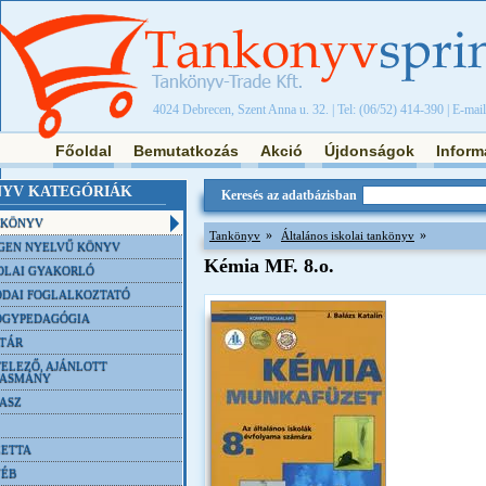
4024 Debrecen, Szent Anna u. 32. | Tel: (06/52) 414-390 | E-mai
Főoldal
Bemutatkozás
Akció
Újdonságok
Inform
YV KATEGÓRIÁK
Keresés az adatbázisban
NKÖNYV
»
»
Tankönyv
Általános iskolai tankönyv
GEN NYELVŰ KÖNYV
Kémia MF. 8.o.
OLAI GYAKORLÓ
DAI FOGLALKOZTATÓ
ÓGYPEDAGÓGIA
TÁR
ELEZŐ, AJÁNLOTT
VASMÁNY
ASZ
ETTA
YÉB