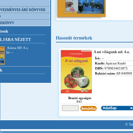
VEZMÉNYES ÁRÚ KÖNYVEK
D
SEKÖNYV
book
Hasonló termékek
LJÁRA NÉZETT
Kémia MF. 8.o.
A mi világunk mf. 4.o.
Író: --
Író:
--
Kiadó:
Apáczai Kiadó
ISBN:
9789634653875
nk
Raktári szám:
AP-040909
Bruttó egységár
845
© Tan